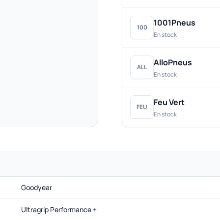
1001Pneus
100
En stock
AlloPneus
ALL
En stock
Feu Vert
FEU
En stock
Goodyear
Ultragrip Performance +