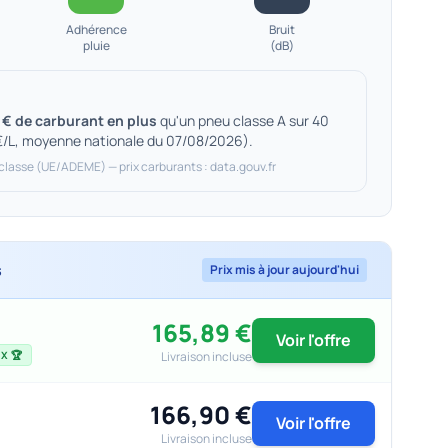
Adhérence
Bruit
pluie
(dB)
 € de carburant en plus
qu'un pneu classe A sur 40
€/L, moyenne nationale du 07/08/2026).
 classe (UE/ADEME) — prix carburants : data.gouv.fr
s
Prix mis à jour aujourd'hui
165,89 €
Voir l'offre
Livraison incluse
X 🏆
166,90 €
Voir l'offre
Livraison incluse