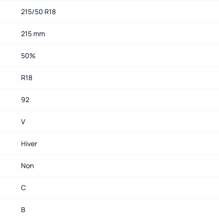
215/50 R18
215 mm
50%
R18
92
V
Hiver
Non
C
B