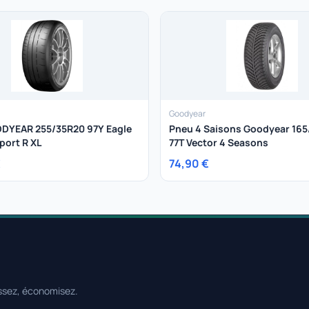
Goodyear
DYEAR 255/35R20 97Y Eagle
Pneu 4 Saisons Goodyear 165
port R XL
77T Vector 4 Seasons
€
74,90 €
ssez, économisez.