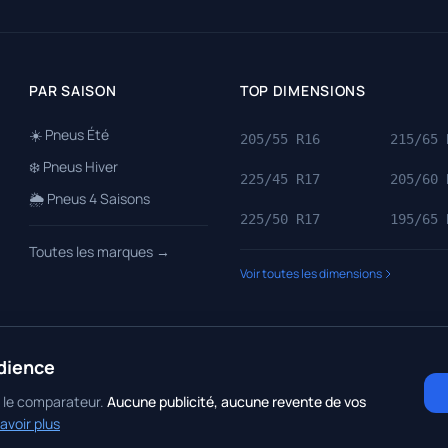
PAR SAISON
TOP DIMENSIONS
☀️ Pneus Été
205/55 R16
215/65 
❄️ Pneus Hiver
225/45 R17
205/60 
🌦️ Pneus 4 Saisons
225/50 R17
195/65 
Toutes les marques →
Voir toutes les dimensions
dience
ique de Confidentialité
•
Contact
r le comparateur.
Aucune publicité, aucune revente de vos
avoir plus