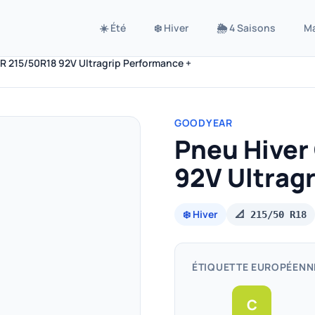
☀️ Été
❄️ Hiver
🌦️ 4 Saisons
M
 215/50R18 92V Ultragrip Performance +
GOODYEAR
Pneu Hive
92V Ultrag
❄️ Hiver
📐 215/50 R18
ÉTIQUETTE EUROPÉENN
C