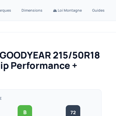
arques
Dimensions
🏔️ Loi Montagne
Guides
r GOODYEAR 215/50R18
rip Performance +
E
B
72