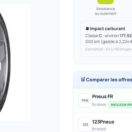
Résistance
au roulement
⛽ Impact carburant
Classe
C
: environ
177,92
000 km (gazole à 2,224 
Estimation ~0,1 L/100 km par
🛒 Comparer les offre
Pneus FR
PNE
En stock
MEILLEUR PRI
123Pneus
123
En stock