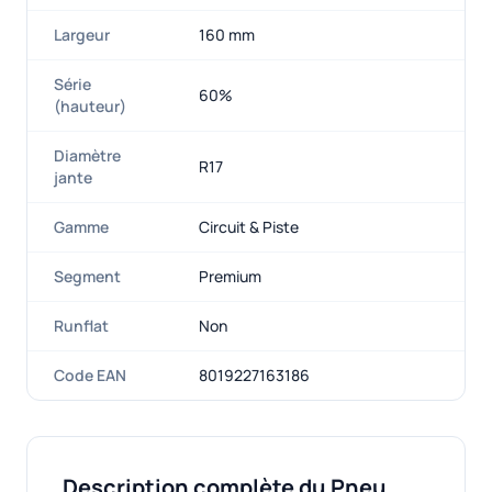
Largeur
160 mm
Série
60%
(hauteur)
Diamètre
R17
jante
Gamme
Circuit & Piste
Segment
Premium
Runflat
Non
Code EAN
8019227163186
Description complète du Pneu