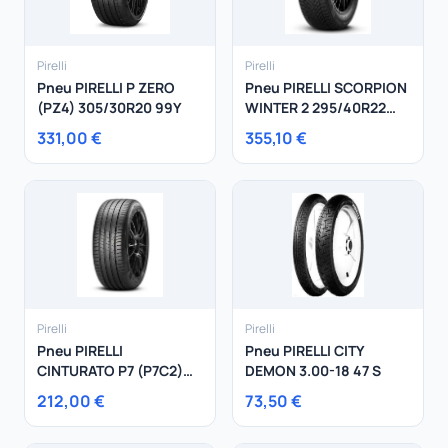
Pirelli
Pirelli
Pneu PIRELLI P ZERO
Pneu PIRELLI SCORPION
(PZ4) 305/30R20 99Y
WINTER 2 295/40R22
112W
331,00 €
355,10 €
Pirelli
Pirelli
Pneu PIRELLI
Pneu PIRELLI CITY
CINTURATO P7 (P7C2)
DEMON 3.00-18 47 S
235/45R20 100T
212,00 €
73,50 €