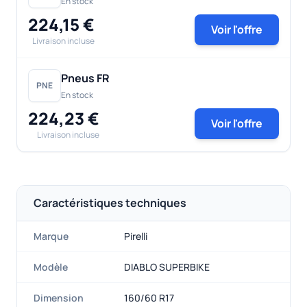
En stock
224,15 €
Voir l'offre
Livraison incluse
Pneus FR
PNE
En stock
224,23 €
Voir l'offre
Livraison incluse
Caractéristiques techniques
Marque
Pirelli
Modèle
DIABLO SUPERBIKE
Dimension
160/60 R17