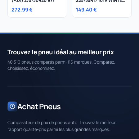
(PZ4) 275/30R20 97Y
225/55R17 101V WINTER
240 SZ II MO XL
272,99 €
149,40 €
Trouvez le pneu idéal au meilleur prix
40 310 pneus comparés parmi 116 marques. Comparez,
choisissez, économisez.
Achat Pneus
Comparateur de prix de pneus auto. Trouvez le meilleur
rapport qualité-prix parmi les plus grandes marques.