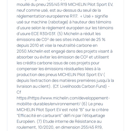
mouillé du pneu 255/45 R19 MICHELIN Pilot Sport EV,
neuf comme usé, est au-dessus du seuil de la
réglementation européenne R117. « Usé » signifie
usé sur machine (rabotage) à hauteur des témoins
d’usure selon le règlement européen sur les témoins
d’usure ECE R30r03f. (5) Michelin a réduit les
émissions de C0² de ses sites industriel de 25 %
depuis 2010 et vise la neutralité carbone en
2050.Michelin est engagé dans des projets visant à
absorber ou éviter les émission de CO² et utilisent
les crédits carbone issus de ces projets pour
compenser les émissions résiduelles liées à la
production des pneus MICHELIN Pilot Sport EV (
depuis l’extraction des matières premières jusqu’à la
livraison au client). (Cf. Livelihoods Carbon Fund) -
Cf
https://https://www.michelin.com/developpement-
mobilite-durables/environnement/ (6) Le pneu
MICHELIN Pilot Sport EV est noté “B” sur le critère
“Efficacité en carburant” défi ni par l’étiquetage
Européen. (7) Etude interne de Résistance au
roulement, 10/2020, en dimension 255/45 R19,