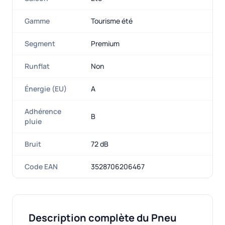
Gamme
Tourisme été
Segment
Premium
Runflat
Non
Énergie (EU)
A
Adhérence
B
pluie
Bruit
72 dB
Code EAN
3528706206467
Description complète du Pneu