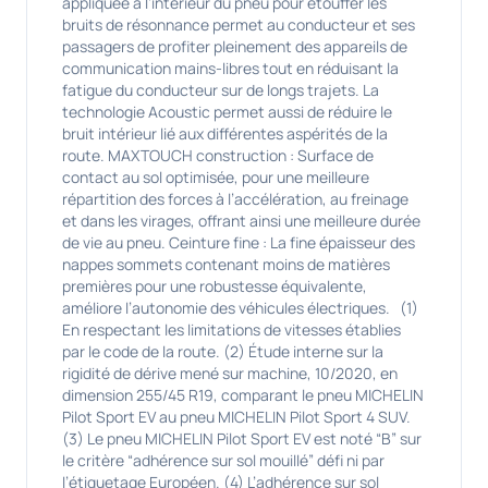
appliquée à l’intérieur du pneu pour étouffer les
bruits de résonnance permet au conducteur et ses
passagers de profiter pleinement des appareils de
communication mains-libres tout en réduisant la
fatigue du conducteur sur de longs trajets. La
technologie Acoustic permet aussi de réduire le
bruit intérieur lié aux différentes aspérités de la
route. MAXTOUCH construction : Surface de
contact au sol optimisée, pour une meilleure
répartition des forces à l’accélération, au freinage
et dans les virages, offrant ainsi une meilleure durée
de vie au pneu. Ceinture fine : La fine épaisseur des
nappes sommets contenant moins de matières
premières pour une robustesse équivalente,
améliore l’autonomie des véhicules électriques. (1)
En respectant les limitations de vitesses établies
par le code de la route. (2) Étude interne sur la
rigidité de dérive mené sur machine, 10/2020, en
dimension 255/45 R19, comparant le pneu MICHELIN
Pilot Sport EV au pneu MICHELIN Pilot Sport 4 SUV.
(3) Le pneu MICHELIN Pilot Sport EV est noté “B” sur
le critère “adhérence sur sol mouillé” défi ni par
l’étiquetage Européen. (4) L’adhérence sur sol