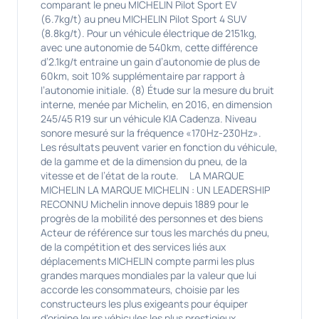
comparant le pneu MICHELIN Pilot Sport EV
(6.7kg/t) au pneu MICHELIN Pilot Sport 4 SUV
(8.8kg/t). Pour un véhicule électrique de 2151kg,
avec une autonomie de 540km, cette différence
d’2.1kg/t entraine un gain d’autonomie de plus de
60km, soit 10% supplémentaire par rapport à
l’autonomie initiale. (8) Étude sur la mesure du bruit
interne, menée par Michelin, en 2016, en dimension
245/45 R19 sur un véhicule KIA Cadenza. Niveau
sonore mesuré sur la fréquence «170Hz-230Hz».
Les résultats peuvent varier en fonction du véhicule,
de la gamme et de la dimension du pneu, de la
vitesse et de l’état de la route. LA MARQUE
MICHELIN LA MARQUE MICHELIN : UN LEADERSHIP
RECONNU Michelin innove depuis 1889 pour le
progrès de la mobilité des personnes et des biens
Acteur de référence sur tous les marchés du pneu,
de la compétition et des services liés aux
déplacements MICHELIN compte parmi les plus
grandes marques mondiales par la valeur que lui
accorde les consommateurs, choisie par les
constructeurs les plus exigeants pour équiper
d'origine leurs véhicules les plus prestigieux