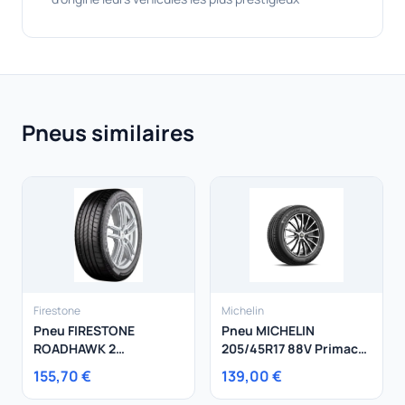
Pneus similaires
Firestone
Michelin
Pneu FIRESTONE
Pneu MICHELIN
ROADHAWK 2
205/45R17 88V Primacy
235/45R20 100Y
4+ XL
155,70 €
139,00 €