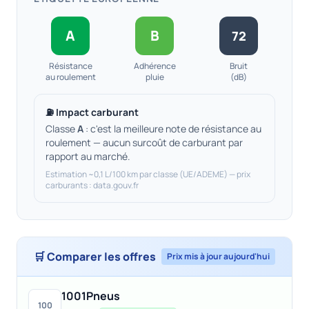
A
B
72
Résistance
Adhérence
Bruit
au roulement
pluie
(dB)
⛽ Impact carburant
Classe
A
: c'est la meilleure note de résistance au
roulement — aucun surcoût de carburant par
rapport au marché.
Estimation ~0,1 L/100 km par classe (UE/ADEME) — prix
carburants : data.gouv.fr
🛒 Comparer les offres
Prix mis à jour aujourd'hui
1001Pneus
100