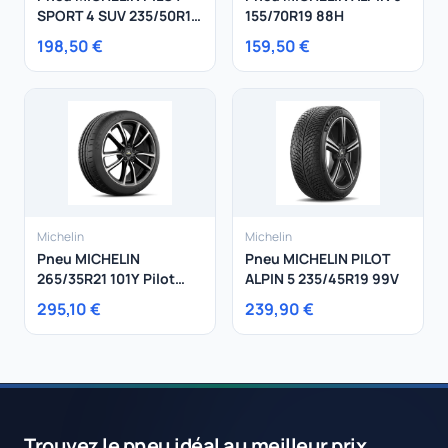
SPORT 4 SUV 235/50R19
155/70R19 88H
99W
198,50 €
159,50 €
Michelin
Michelin
Pneu MICHELIN
Pneu MICHELIN PILOT
265/35R21 101Y Pilot
ALPIN 5 235/45R19 99V
Super Sport XL
295,10 €
239,90 €
Trouvez le pneu idéal au meilleur prix