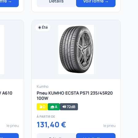
offre →
Détails
Voir l'offre →
☀️ Été
Kumho
W A610
Pneu KUMHO ECSTA PS71 235/45R20
100W
⛽ D
🌧️ A
🔊 72dB
À PARTIR DE
131,40 €
le pneu
le pneu