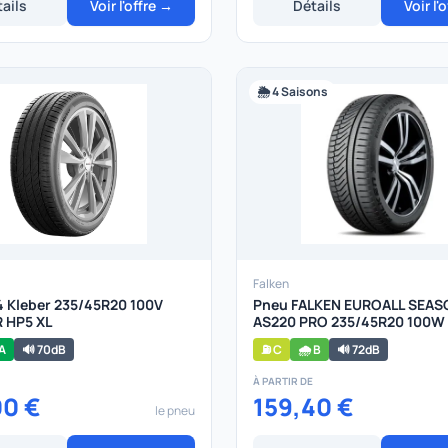
ails
Voir l'offre →
Détails
Voir l'
🌦️ 4 Saisons
Falken
 Kleber 235/45R20 100V
Pneu FALKEN EUROALL SEAS
 HP5 XL
AS220 PRO 235/45R20 100W
 A
🔊 70dB
⛽ C
🌧️ B
🔊 72dB
À PARTIR DE
00 €
159,40 €
le pneu