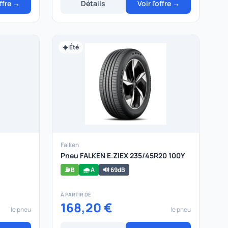
offre →
Détails
Voir l'offre →
☀️ Été
Falken
Pneu FALKEN E.ZIEX 235/45R20 100Y
⛽ B
🌧️ A
🔊 69dB
À PARTIR DE
168,20 €
le pneu
le pneu