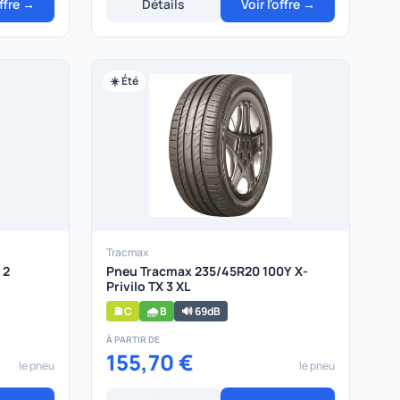
offre →
Détails
Voir l'offre →
☀️ Été
Tracmax
 2
Pneu Tracmax 235/45R20 100Y X-
Privilo TX 3 XL
⛽ C
🌧️ B
🔊 69dB
À PARTIR DE
155,70 €
le pneu
le pneu