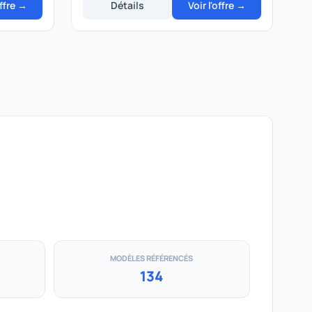
offre →
Détails
Voir l'offre →
MODÈLES RÉFÉRENCÉS
134