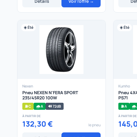
Détails
Voir l'offre →
Dét
☀️ Été
☀️ Été
Nexen
Kumho
Pneu NEXEN N'FERA SPORT
Pneu 4X
235/45R20 100W
PS71
⛽ C
🌧️ A
🔊 72dB
⛽ A
🌧️
À PARTIR DE
À PARTIR DE
132,30 €
145,
le pneu