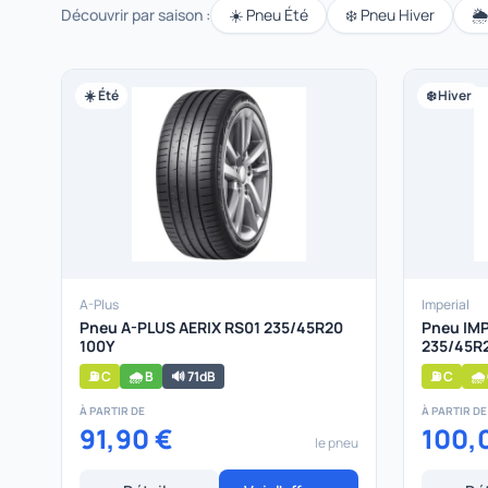
Découvrir par saison :
☀️ Pneu Été
❄️ Pneu Hiver
🌦
☀️ Été
❄️ Hiver
A-Plus
Imperial
Pneu A-PLUS AERIX RS01 235/45R20
Pneu IM
100Y
235/45R2
⛽ C
🌧️ B
🔊 71dB
⛽ C
🌧️
À PARTIR DE
À PARTIR DE
91,90 €
100,
le pneu