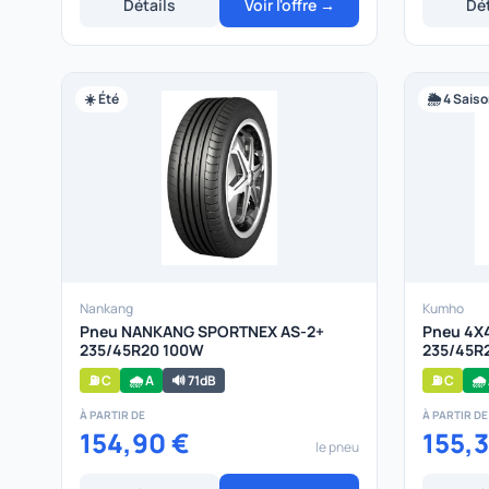
Détails
Voir l'offre →
Dét
☀️ Été
🌦️ 4 Sais
Nankang
Kumho
Pneu NANKANG SPORTNEX AS-2+
Pneu 4X
235/45R20 100W
235/45R
⛽ C
🌧️ A
🔊 71dB
⛽ C
🌧️
À PARTIR DE
À PARTIR DE
154,90 €
155,
le pneu