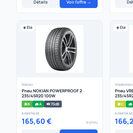
Détails
Voir l'offre →
Dét
☀️ Été
☀️ Été
Nokian
Vredestein
Pneu NOKIAN POWERPROOF 2
Pneu VR
235/45R20 100W
235/45R
⛽ B
🌧️ A
🔊 70dB
⛽ C
🌧️
À PARTIR DE
À PARTIR DE
165,60 €
166,
le pneu