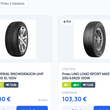
️ Pneu 4 Saisons
☀️ Été
Ling Long
PERIAL SNOWDRAGON UHP
Pneu LING LONG SPORT MAS
0 XL 100V
235/45R20 100W
 C
🔊 72dB
⛽ C
🌧️ A
🔊 72dB
À PARTIR DE
00 €
103,30 €
le pneu