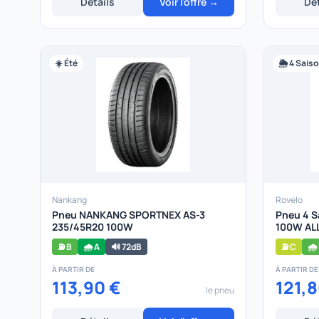
Détails
Voir l'offre →
Dét
☀️ Été
🌦️ 4 Sais
Nankang
Rovelo
Pneu NANKANG SPORTNEX AS-3
Pneu 4 S
235/45R20 100W
100W AL
⛽ B
🌧️ A
🔊 72dB
⛽ C
🌧️
À PARTIR DE
À PARTIR DE
113,90 €
121,8
le pneu