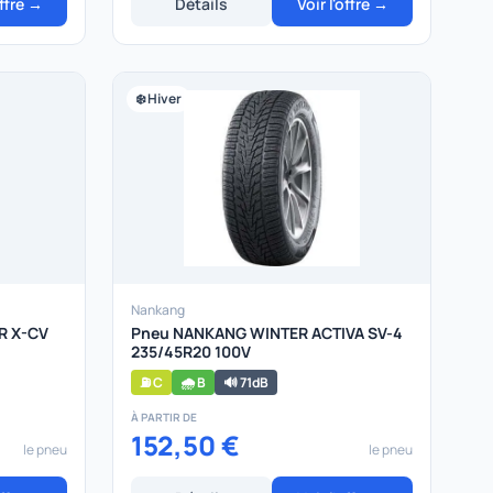
offre →
Détails
Voir l'offre →
❄️ Hiver
Nankang
R X-CV
Pneu NANKANG WINTER ACTIVA SV-4
235/45R20 100V
⛽ C
🌧️ B
🔊 71dB
À PARTIR DE
152,50 €
le pneu
le pneu