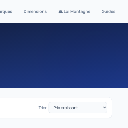
arques
Dimensions
🏔️ Loi Montagne
Guides
Trier :