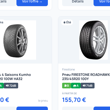
ails
Voir l'offre →
Détails
Voir l'
ons
☀️ Été
Firestone
4 4 Saisons Kumho
Pneu FIRESTONE ROADHAWK
20 100W HA32
235/45R20 100Y
 A
🔊 72dB
⛽ B
🌧️ A
🔊 71dB
À PARTIR DE
30 €
155,70 €
le pneu