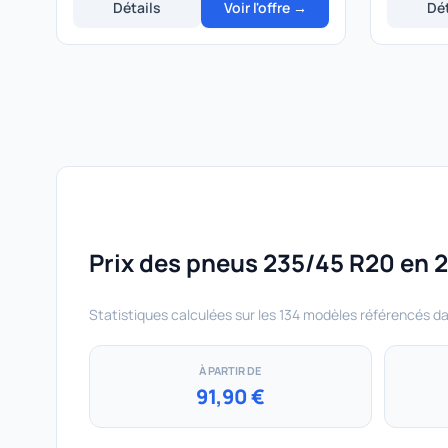
Détails
Voir l'offre →
Dét
Prix des pneus 235/45 R20 en 2
Statistiques calculées sur les 134 modèles référencés d
À PARTIR DE
91,90 €