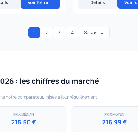
ails
Voir l'offre →
Détails
Voir l'
1
2
3
4
Suivant →
026 : les chiffres du marché
ans notre comparateur, mises à jour régulièrement.
PRIX MÉDIAN
PRIX MOYEN
215,50 €
216,99 €