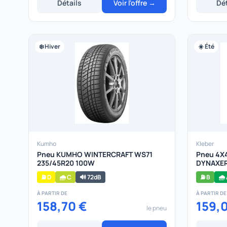
Détails
Voir l'offre →
Dét
❄️ Hiver
☀️ Été
Kumho
Kleber
Pneu KUMHO WINTERCRAFT WS71
Pneu 4X4
235/45R20 100W
DYNAXER
⛽ D
🌧️ C
🔊 72dB
⛽ B
🌧️
À PARTIR DE
À PARTIR DE
158,70 €
159,
le pneu