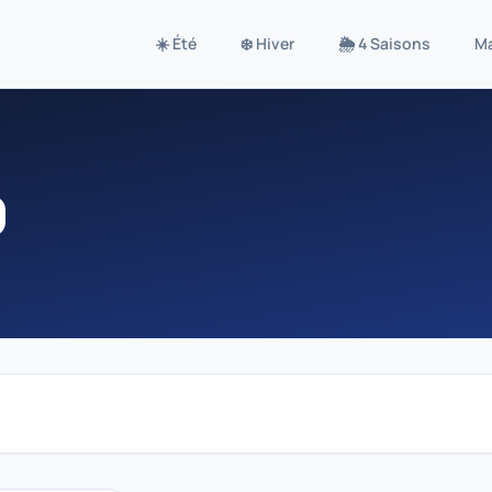
☀️ Été
❄️ Hiver
🌦️ 4 Saisons
M
0