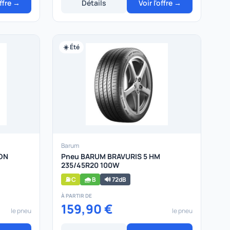
offre →
Détails
Voir l'offre →
☀️ Été
Barum
ON
Pneu BARUM BRAVURIS 5 HM
235/45R20 100W
⛽ C
🌧️ B
🔊 72dB
À PARTIR DE
159,90 €
le pneu
le pneu