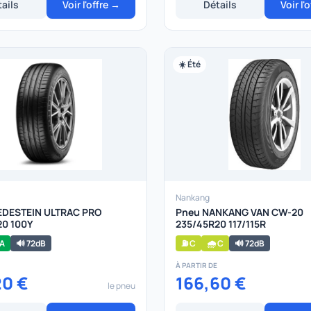
ails
Voir l'offre →
Détails
Voir l'
☀️ Été
Nankang
EDESTEIN ULTRAC PRO
Pneu NANKANG VAN CW-20
20 100Y
235/45R20 117/115R
 A
🔊 72dB
⛽ C
🌧️ C
🔊 72dB
À PARTIR DE
20 €
166,60 €
le pneu