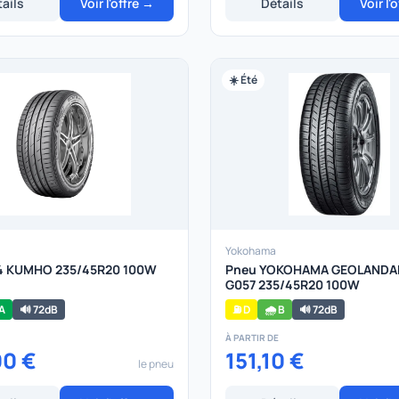
ails
Voir l'offre →
Détails
Voir l'
☀️ Été
Yokohama
4 KUMHO 235/45R20 100W
Pneu YOKOHAMA GEOLANDA
G057 235/45R20 100W
 A
🔊 72dB
⛽ D
🌧️ B
🔊 72dB
À PARTIR DE
00 €
151,10 €
le pneu