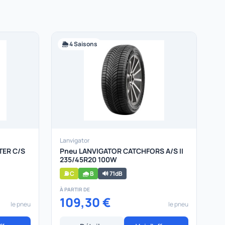
🌦️ 4 Saisons
Lanvigator
TER C/S
Pneu LANVIGATOR CATCHFORS A/S II
235/45R20 100W
⛽ C
🌧️ B
🔊 71dB
À PARTIR DE
109,30 €
le pneu
le pneu