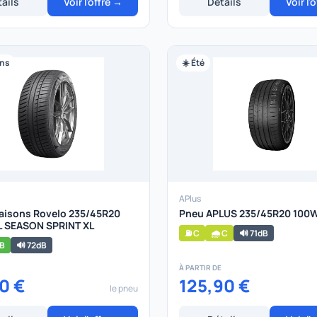
ails
Voir l'offre →
Détails
Voir l'
ons
☀️ Été
APlus
aisons Rovelo 235/45R20
Pneu APLUS 235/45R20 100
L SEASON SPRINT XL
⛽ C
🌧️ C
🔊 71dB
 B
🔊 72dB
À PARTIR DE
0 €
125,90 €
le pneu