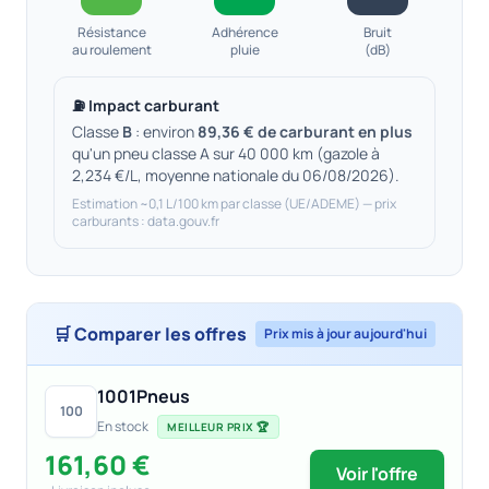
Résistance
Adhérence
Bruit
au roulement
pluie
(dB)
⛽ Impact carburant
Classe
B
: environ
89,36 € de carburant en plus
qu'un pneu classe A sur 40 000 km (gazole à
2,234 €/L, moyenne nationale du 06/08/2026).
Estimation ~0,1 L/100 km par classe (UE/ADEME) — prix
carburants : data.gouv.fr
🛒 Comparer les offres
Prix mis à jour aujourd'hui
1001Pneus
100
En stock
MEILLEUR PRIX 🏆
161,60 €
Voir l'offre