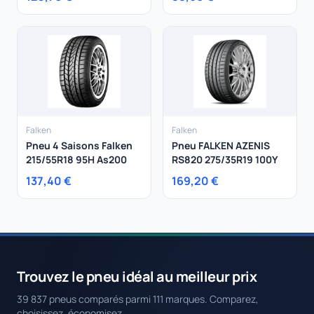
Falken
Falken
Pneu 4 Saisons Falken
Pneu FALKEN AZENIS
215/55R18 95H As200
RS820 275/35R19 100Y
137,40 €
169,20 €
Trouvez le pneu idéal au meilleur prix
39 837 pneus comparés parmi 111 marques. Comparez,
choisissez, économisez.