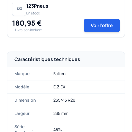
123Pneus
123
En stock
180,95 €
Voir l'offre
Livraison incluse
Caractéristiques techniques
Marque
Falken
Modèle
E.ZIEX
Dimension
235/45 R20
Largeur
235 mm
Série
45%