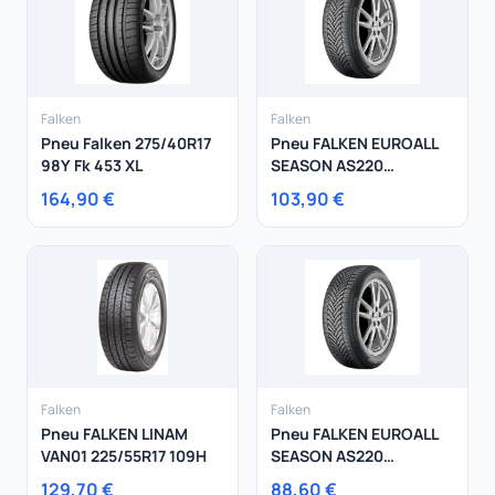
Falken
Falken
Pneu Falken 275/40R17
Pneu FALKEN EUROALL
98Y Fk 453 XL
SEASON AS220
215/65R17 103V
164,90 €
103,90 €
Falken
Falken
Pneu FALKEN LINAM
Pneu FALKEN EUROALL
VAN01 225/55R17 109H
SEASON AS220
205/65R16 95H
129,70 €
88,60 €