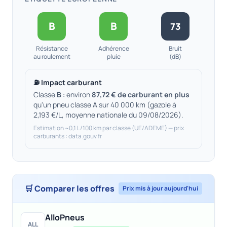
B
B
73
Résistance
Adhérence
Bruit
au roulement
pluie
(dB)
⛽ Impact carburant
Classe
B
: environ
87,72 € de carburant en plus
qu'un pneu classe A sur 40 000 km (gazole à
2,193 €/L, moyenne nationale du 09/08/2026).
Estimation ~0,1 L/100 km par classe (UE/ADEME) — prix
carburants : data.gouv.fr
🛒 Comparer les offres
Prix mis à jour aujourd'hui
AlloPneus
ALL