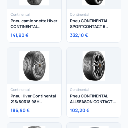
Continental
Continental
Pneu camionnette Hiver
Pneu CONTINENTAL
CONTINENTAL
SPORTCONTACT 6
195/65R16 104T
285/35R22 106H
141,90 €
332,10 €
VancoWinterContact
Continental
Continental
Pneu Hiver Continental
Pneu CONTINENTAL
215/60R18 98H
ALLSEASON CONTACT 2
WinterContact TS 870 P
185/60R15 88V
186,90 €
102,20 €