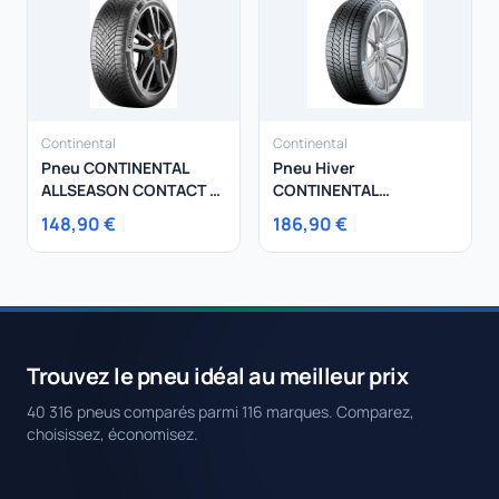
Continental
Continental
Pneu CONTINENTAL
Pneu Hiver
ALLSEASON CONTACT 2
CONTINENTAL
225/60R16 102W
235/65R18 110H
148,90 €
186,90 €
WinterContact TS 850 P
XL
Trouvez le pneu idéal au meilleur prix
40 316 pneus comparés parmi 116 marques. Comparez,
choisissez, économisez.