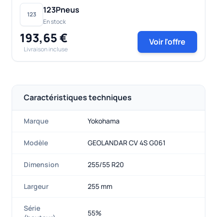
123Pneus
123
En stock
193,65 €
Voir l'offre
Livraison incluse
Caractéristiques techniques
Marque
Yokohama
Modèle
GEOLANDAR CV 4S G061
Dimension
255/55 R20
Largeur
255 mm
Série
55%