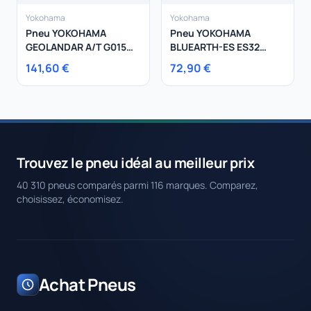
Yokohama
Yokohama
Pneu YOKOHAMA
Pneu YOKOHAMA
GEOLANDAR A/T G015
BLUEARTH-ES ES32
255/70R18 113H
185/60R15 88H
141,60 €
72,90 €
Trouvez le pneu idéal au meilleur prix
40 310 pneus comparés parmi 116 marques. Comparez,
choisissez, économisez.
Achat Pneus