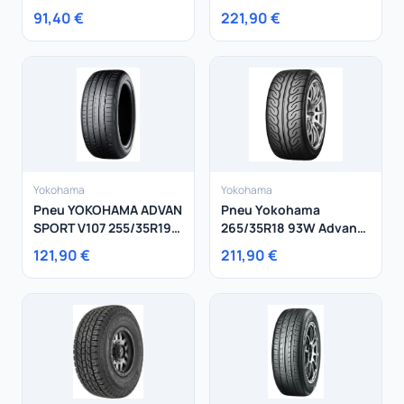
205/60R16 96W
POWERPROOF 2 XL
91,40 €
221,90 €
Yokohama
Yokohama
Pneu YOKOHAMA ADVAN
Pneu Yokohama
SPORT V107 255/35R19
265/35R18 93W Advan
96Y
Neova Ad08R
121,90 €
211,90 €