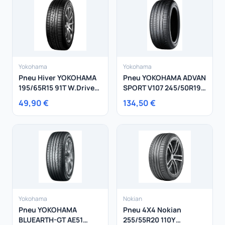
Yokohama
Yokohama
Pneu Hiver YOKOHAMA
Pneu YOKOHAMA ADVAN
195/65R15 91T W.Drive
SPORT V107 245/50R19
V902A
105Y
49,90 €
134,50 €
Yokohama
Nokian
Pneu YOKOHAMA
Pneu 4X4 Nokian
BLUEARTH-GT AE51
255/55R20 110Y