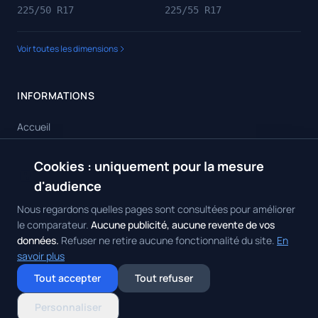
225/50 R17
225/55 R17
Voir toutes les dimensions
INFORMATIONS
Accueil
Toutes les dimensions
Cookies : uniquement pour la mesure
🍪
Toutes les marques
d'audience
Contact
Nous regardons quelles pages sont consultées pour améliorer
le comparateur.
Aucune publicité, aucune revente de vos
données.
Refuser ne retire aucune fonctionnalité du site.
En
savoir plus
© 2026 Achat Pneus. Tous droits réservés.
Mentions Légales
•
Politique
Tout accepter
Tout refuser
de Confidentialité
•
Contact
Gérer mes cookies
Personnaliser