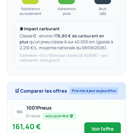
Résistance
Adhérence
Bruit
au roulement
pluie
(dB)
⛽ Impact carburant
Classe
C
: environ
176,80 € de carburant en
plus
qu'un pneu classe A sur 40 000 km (gazole à
2,210 €/L, moyenne nationale du 08/08/2026).
Estimation ~0,1 L/100 km par classe (UE/ADEME) — prix
carburants : data.gouv.fr
🛒 Comparer les offres
Prix mis à jour aujourd'hui
1001Pneus
100
En stock
MEILLEUR PRIX 🏆
161,40 €
Voir l'offre