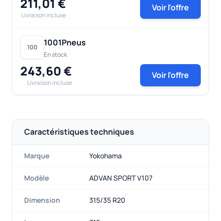
211,01 €
Voir l'offre
Livraison incluse
1001Pneus
100
En stock
243,60 €
Voir l'offre
Livraison incluse
Caractéristiques techniques
Marque
Yokohama
Modèle
ADVAN SPORT V107
Dimension
315/35 R20