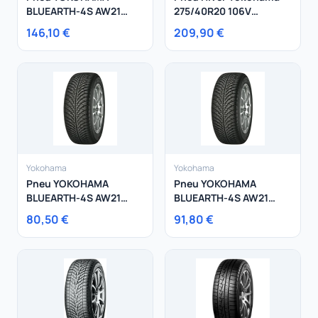
BLUEARTH-4S AW21
275/40R20 106V
255/40R18 99Y
Bluearth*Winter V905
146,10 €
209,90 €
XL
Yokohama
Yokohama
Pneu YOKOHAMA
Pneu YOKOHAMA
BLUEARTH-4S AW21
BLUEARTH-4S AW21
195/60R17 90H
215/70R16 100H
80,50 €
91,80 €