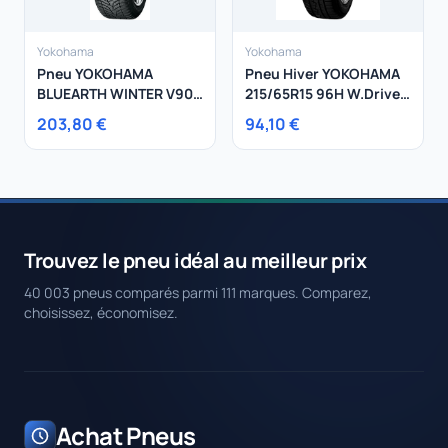
Yokohama
Yokohama
Pneu YOKOHAMA
Pneu Hiver YOKOHAMA
BLUEARTH WINTER V905
215/65R15 96H W.Drive
295/40R20 110V
V902A
203,80 €
94,10 €
Trouvez le pneu idéal au meilleur prix
40 003 pneus comparés parmi 111 marques. Comparez,
choisissez, économisez.
Achat Pneus