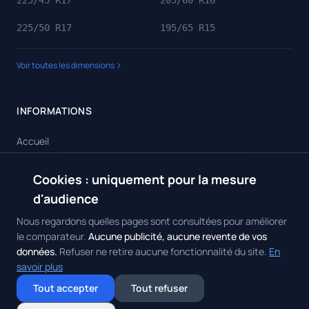
225/45 R17
205/60 R16
225/50 R17
195/65 R15
Voir toutes les dimensions
INFORMATIONS
Accueil
Toutes les dimensions
Cookies : uniquement pour la mesure
🍪
Toutes les marques
d'audience
Contact
Nous regardons quelles pages sont consultées pour améliorer
le comparateur.
Aucune publicité, aucune revente de vos
données.
Refuser ne retire aucune fonctionnalité du site.
En
savoir plus
© 2026 Achat Pneus. Tous droits réservés.
Mentions Légales
•
Politique
Tout accepter
Tout refuser
de Confidentialité
•
Contact
Gérer mes cookies