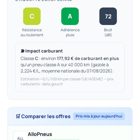
C
A
72
Résistance
Adhérence
Bruit
au roulement
pluie
(dB)
⛽ Impact carburant
Classe
C
: environ
177,92 € de carburant en plus
qu'un pneu classe A sur 40 000 km (gazole à
2,224 €/L, moyenne nationale du 07/08/2026).
Estimation ~0,1 L/100 km par classe (UE/ADEME) — prix
carburants : data.gouv.fr
🛒 Comparer les offres
Prix mis à jour aujourd'hui
AlloPneus
ALL