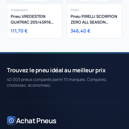
Vredestein
Pirelli
Pneu VREDESTEIN
Pneu PIRELLI SCORPION
QUATRAC 205/45R16
ZERO ALL SEASON
83H
315/40R21 115V
111,70 €
346,40 €
Trouvez le pneu idéal au meilleur prix
40 003 pneus comparés parmi 111 marques. Comparez,
choisissez, économisez.
Achat Pneus