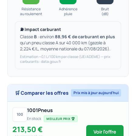
Résistance
Adhérence
Bruit
au roulement
pluie
(dB)
⛽ Impact carburant
Classe
B
: environ
88,96 € de carburant en plus
qu'un pneu classe A sur 40 000 km (gazole à
2,224 €/L, moyenne nationale du 07/08/2026).
Estimation ~0,1 L/100 km par classe (UE/ADEME) — prix
carburants : data.gouv.fr
🛒 Comparer les offres
Prix mis à jour aujourd'hui
1001Pneus
100
En stock
MEILLEUR PRIX 🏆
213,50 €
Voir l'offre