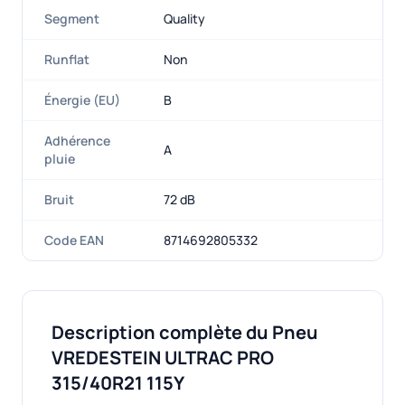
Segment
Quality
Runflat
Non
Énergie (EU)
B
Adhérence
A
pluie
Bruit
72 dB
Code EAN
8714692805332
Description complète du Pneu
VREDESTEIN ULTRAC PRO
315/40R21 115Y