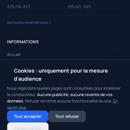
225/50 R17
195/65 R15
Voir toutes les dimensions
INFORMATIONS
Accueil
Toutes les dimensions
Cookies : uniquement pour la mesure
🍪
Toutes les marques
d'audience
Contact
Nous regardons quelles pages sont consultées pour améliorer
le comparateur.
Aucune publicité, aucune revente de vos
données.
Refuser ne retire aucune fonctionnalité du site.
En
savoir plus
© 2026 Achat Pneus. Tous droits réservés.
Mentions Légales
•
Politique
Tout accepter
Tout refuser
de Confidentialité
•
Contact
Gérer mes cookies
Personnaliser