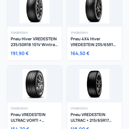
Vredestein
Vredestein
Pneu Hiver VREDESTEIN
Pneu 4X4 Hiver
235/50R18 101V Wintrac
VREDESTEIN 235/65R18
Pro+ XL
110H Wintrac Pro XL
191,90 €
164,50 €
Vredestein
Vredestein
Pneu VREDESTEIN
Pneu VREDESTEIN
ULTRAC VORTI +
ULTRAC + 215/65R17
275/40R19 105Y
103V