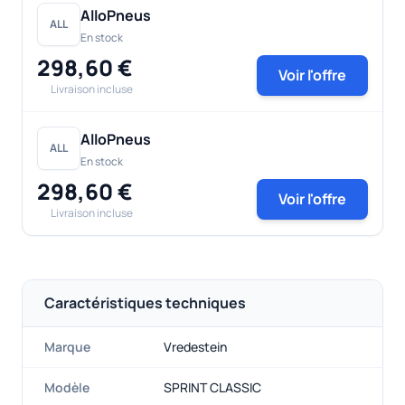
AlloPneus
ALL
En stock
298,60 €
Voir l'offre
Livraison incluse
AlloPneus
ALL
En stock
298,60 €
Voir l'offre
Livraison incluse
Caractéristiques techniques
Marque
Vredestein
Modèle
SPRINT CLASSIC