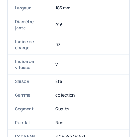
Largeur
185 mm
Diamètre
R16
jante
Indice de
93
charge
Indice de
V
vitesse
Saison
Été
Gamme
collection
Segment
Quality
Runflat
Non
Code EAN
8714692341571