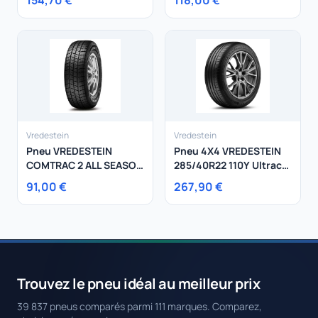
154,70 €
118,00 €
Vredestein
Vredestein
Pneu VREDESTEIN
Pneu 4X4 VREDESTEIN
COMTRAC 2 ALL SEASON
285/40R22 110Y Ultrac
+ 195/70R15 104R
Pro XL
91,00 €
267,90 €
Trouvez le pneu idéal au meilleur prix
39 837 pneus comparés parmi 111 marques. Comparez,