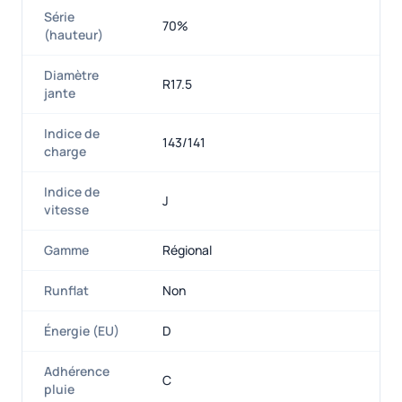
Série
70%
(hauteur)
Diamètre
R17.5
jante
Indice de
143/141
charge
Indice de
J
vitesse
Gamme
Régional
Runflat
Non
Énergie (EU)
D
Adhérence
C
pluie