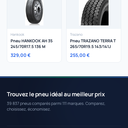
Hankook
Trazano
Pneu HANKOOK AH 35
Pneu TRAZANO TERRA T
245/70R17.5 136 M
265/70R19.5 143/141J
329,00 €
255,00 €
Trouvez le pneu idéal au meilleur prix
39 837 pneus comparés parmi 111 marques. Comparez,
choisissez, économisez.