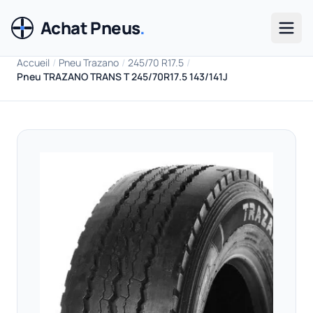
Achat Pneus
.
Men
Accueil
/
Pneu Trazano
/
245/70 R17.5
/
Pneu TRAZANO TRANS T 245/70R17.5 143/141J