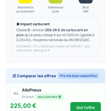
Résistance
Adhérence
Bruit
au roulement
pluie
(dB)
⛽ Impact carburant
Classe
D
: environ
268,08 € de carburant en
plus
qu'un pneu classe A sur 40 000 km (gazole à
2,234 €/L, moyenne nationale du 06/08/2026).
Estimation ~0,1 L/100 km par classe (UE/ADEME) — prix
carburants : data.gouv.fr
🛒 Comparer les offres
Prix mis à jour aujourd'hui
AlloPneus
ALL
En stock
MEILLEUR PRIX 🏆
225,00 €
Voir l'offre