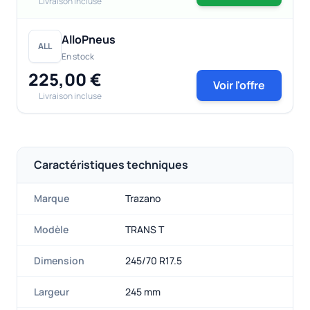
Livraison incluse
AlloPneus
ALL
En stock
225,00 €
Voir l'offre
Livraison incluse
Caractéristiques techniques
Marque
Trazano
Modèle
TRANS T
Dimension
245/70 R17.5
Largeur
245 mm