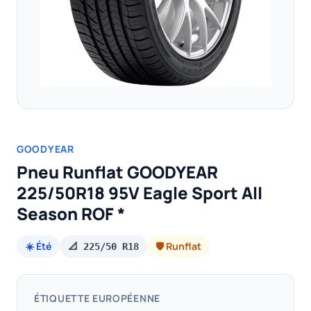
GOODYEAR
Pneu Runflat GOODYEAR
225/50R18 95V Eagle Sport All
Season ROF *
☀️ Été
🛡️ Runflat
📐 225/50 R18
ÉTIQUETTE EUROPÉENNE