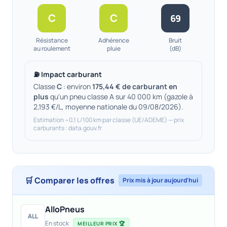
C
C
69
Résistance
Adhérence
Bruit
au roulement
pluie
(dB)
⛽ Impact carburant
Classe
C
: environ
175,44 € de carburant en
plus
qu'un pneu classe A sur 40 000 km (gazole à
2,193 €/L, moyenne nationale du 09/08/2026).
Estimation ~0,1 L/100 km par classe (UE/ADEME) — prix
carburants : data.gouv.fr
🛒 Comparer les offres
Prix mis à jour aujourd'hui
AlloPneus
ALL
En stock
MEILLEUR PRIX 🏆