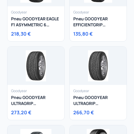
Goodyear
Goodyear
Pneu GOODYEAR EAGLE
Pneu GOODYEAR
F1 ASYMMETRIC 6
EFFICIENTGRIP
245/35R21 96Y
PERFORMANCE 2
218,30 €
135,80 €
195/60R16 89V
Goodyear
Goodyear
Pneu GOODYEAR
Pneu GOODYEAR
ULTRAGRIP
ULTRAGRIP
PERFORMANCE +
PERFORMANCE +
273,20 €
266,70 €
245/40R20 99W
275/45R20 110V