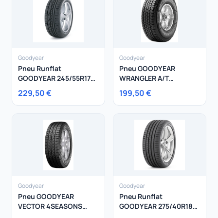
Goodyear
Goodyear
Pneu Runflat
Pneu GOODYEAR
GOODYEAR 245/55R17
WRANGLER A/T
102V Excellence ROF *
ADVENTURE 255/60R20
229,50 €
199,50 €
113H
Goodyear
Goodyear
Pneu GOODYEAR
Pneu Runflat
VECTOR 4SEASONS
GOODYEAR 275/40R18
CARGO 225/75R16 121R
99Y Eagle F1