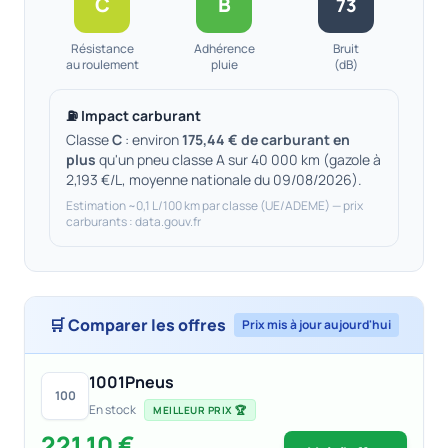
C
B
73
Résistance
Adhérence
Bruit
au roulement
pluie
(dB)
⛽ Impact carburant
Classe
C
: environ
175,44 € de carburant en
plus
qu'un pneu classe A sur 40 000 km (gazole à
2,193 €/L, moyenne nationale du 09/08/2026).
Estimation ~0,1 L/100 km par classe (UE/ADEME) — prix
carburants : data.gouv.fr
🛒 Comparer les offres
Prix mis à jour aujourd'hui
1001Pneus
100
En stock
MEILLEUR PRIX 🏆
221,10 €