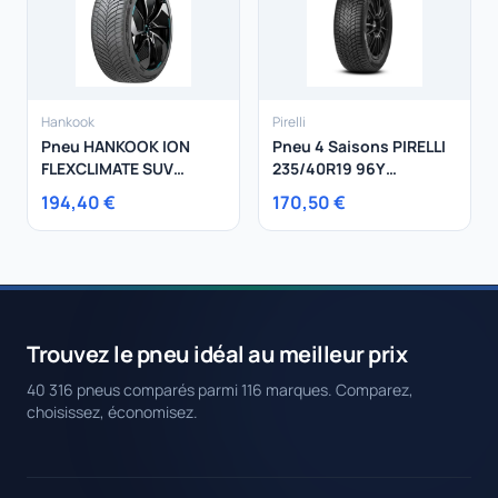
Hankook
Pirelli
Pneu HANKOOK ION
Pneu 4 Saisons PIRELLI
FLEXCLIMATE SUV
235/40R19 96Y
255/45R19 104Y
Cinturato All Season SF
194,40 €
170,50 €
2 XL
Trouvez le pneu idéal au meilleur prix
40 316 pneus comparés parmi 116 marques. Comparez,
choisissez, économisez.