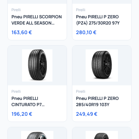
Pirelli
Pirelli
Pneu PIRELLI SCORPION
Pneu PIRELLI P ZERO
VERDE ALL SEASON
(PZ4) 275/30R20 97Y
235/65R17 108V
163,60 €
280,10 €
Pirelli
Pirelli
Pneu PIRELLI
Pneu PIRELLI P ZERO
CINTURATO P7
285/40R19 103Y
255/45R19 104Y
196,20 €
249,49 €