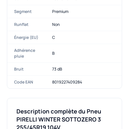
Segment
Premium
Runflat
Non
Énergie (EU)
C
Adhérence
B
pluie
Bruit
73 dB
Code EAN
8019227409284
Description complète du Pneu
PIRELLI WINTER SOTTOZERO 3
255/45R19 104V