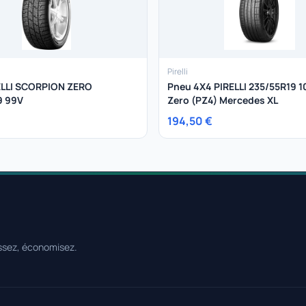
Pirelli
ELLI SCORPION ZERO
Pneu 4X4 PIRELLI 235/55R19 1
9 99V
Zero (PZ4) Mercedes XL
194,50 €
ssez, économisez.