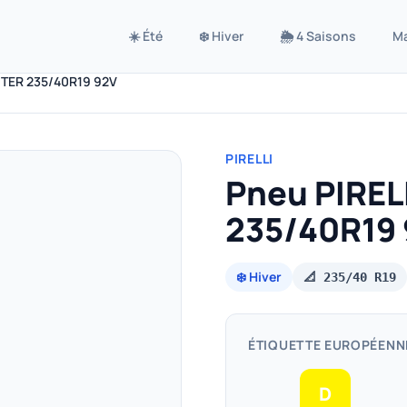
☀️ Été
❄️ Hiver
🌦️ 4 Saisons
M
NTER 235/40R19 92V
PIRELLI
Pneu PIREL
235/40R19
❄️ Hiver
📐 235/40 R19
ÉTIQUETTE EUROPÉENN
D