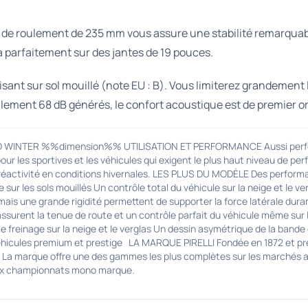
 de roulement de 235 mm vous assure une stabilité remarquable
ra parfaitement sur des jantes de 19 pouces.
nt sur sol mouillé (note EU : B). Vous limiterez grandement l
eulement 68 dB générés, le confort acoustique est de premier o
 WINTER %%dimension%% UTILISATION ET PERFORMANCE Aussi performant
r les sportives et les véhicules qui exigent le plus haut niveau de per
a réactivité en conditions hivernales. LES PLUS DU MODÈLE Des performa
e sur les sols mouillés Un contrôle total du véhicule sur la neige et
 mais une grande rigidité permettent de supporter la force latérale dura
assurent la tenue de route et un contrôle parfait du véhicule même sur 
t le freinage sur la neige et le verglas Un dessin asymétrique de la ban
véhicules premium et prestige LA MARQUE PIRELLI Fondée en 1872 et prése
a marque offre une des gammes les plus complètes sur les marchés auto
ieux championnats mono marque.