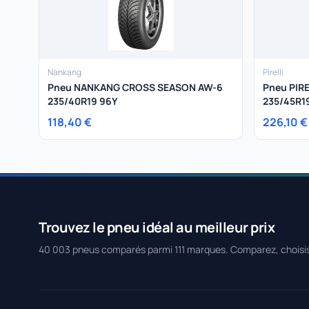
Nankang
Pirelli
Pneu NANKANG CROSS SEASON AW-6
Pneu PIR
235/40R19 96Y
235/45R1
118,40 €
226,10 €
Trouvez le pneu idéal au meilleur prix
40 003 pneus comparés parmi 111 marques. Comparez, choisi