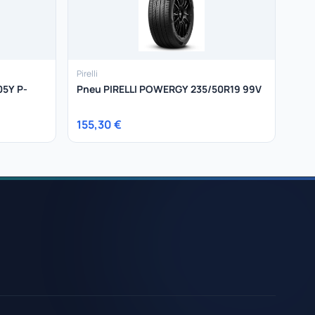
Pirelli
05Y P-
Pneu PIRELLI POWERGY 235/50R19 99V
155,30 €