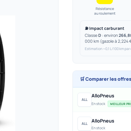
Résistance
au roulement
⛽ Impact carburant
Classe
D
: environ
266,8
000 km (gazole à 2,224 
Estimation ~0,1 L/100 km par
🛒 Comparer les offre
AlloPneus
ALL
En stock
MEILLEUR PRI
AlloPneus
ALL
En stock