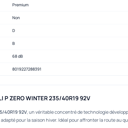
Premium
Non
D
B
68 dB
8019227288391
LI P ZERO WINTER 235/40R19 92V
35/40R19 92V
, un véritable concentré de technologie développ
adapté pour la saison hiver. Idéal pour affronter la route au q