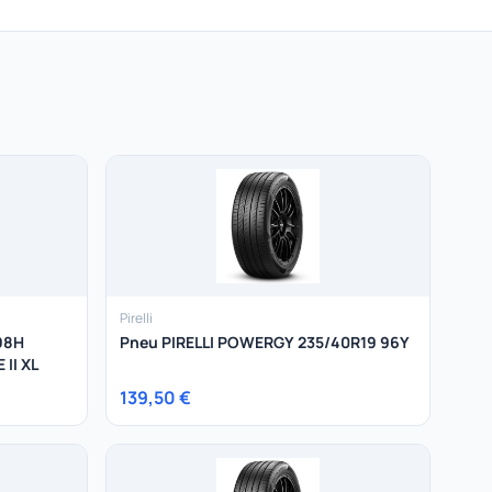
Pirelli
 98H
Pneu PIRELLI POWERGY 235/40R19 96Y
II XL
139,50 €