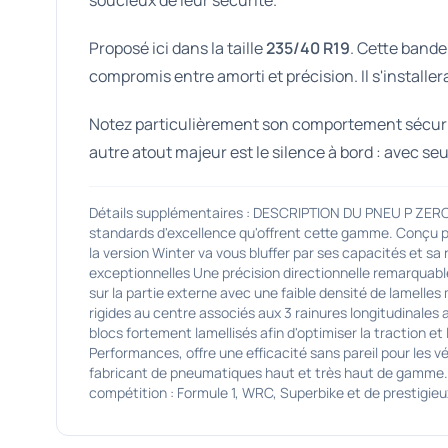
soucieux de leur sécurité.
Proposé ici dans la taille
235/40 R19
. Cette bande
compromis entre amorti et précision. Il s'installe
Notez particulièrement son comportement sécurisa
autre atout majeur est le silence à bord : avec s
Détails supplémentaires : DESCRIPTION DU PNEU P ZERO
standards d'excellence qu'offrent cette gamme. Conçu pou
la version Winter va vous bluffer par ses capacités et s
exceptionnelles Une précision directionnelle remarquabl
sur la partie externe avec une faible densité de lamelles
rigides au centre associés aux 3 rainures longitudinales 
blocs fortement lamellisés afin d'optimiser la traction e
Performances, offre une efficacité sans pareil pour les 
fabricant de pneumatiques haut et très haut de gamme. L
compétition : Formule 1, WRC, Superbike et de prestig