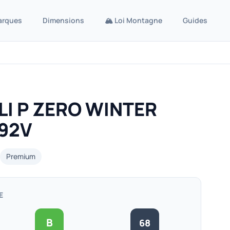
arques
Dimensions
🏔️ Loi Montagne
Guides
LI P ZERO WINTER
 92V
Premium
E
B
68