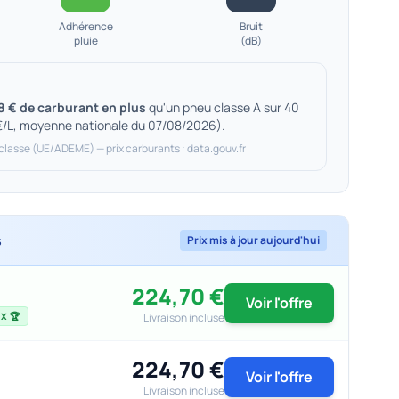
Adhérence
Bruit
pluie
(dB)
8 € de carburant en plus
qu'un pneu classe A sur 40
€/L, moyenne nationale du 07/08/2026).
 classe (UE/ADEME) — prix carburants : data.gouv.fr
s
Prix mis à jour aujourd'hui
224,70 €
Voir l'offre
Livraison incluse
X 🏆
224,70 €
Voir l'offre
Livraison incluse