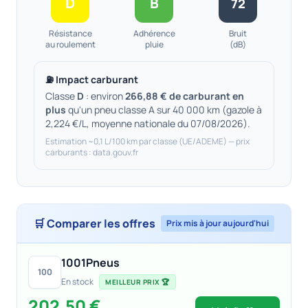
D
B
72
Résistance
Adhérence
Bruit
au roulement
pluie
(dB)
⛽ Impact carburant
Classe
D
: environ
266,88 € de carburant en
plus
qu'un pneu classe A sur 40 000 km (gazole à
2,224 €/L, moyenne nationale du 07/08/2026).
Estimation ~0,1 L/100 km par classe (UE/ADEME) — prix
carburants : data.gouv.fr
🛒 Comparer les offres
Prix mis à jour aujourd'hui
1001Pneus
100
En stock
MEILLEUR PRIX 🏆
202,50 €