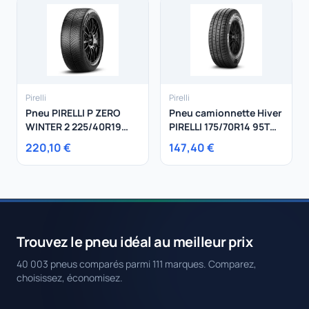
Pirelli
Pirelli
Pneu PIRELLI P ZERO
Pneu camionnette Hiver
WINTER 2 225/40R19
PIRELLI 175/70R14 95T
93V
Carrier Winter
220,10 €
147,40 €
Trouvez le pneu idéal au meilleur prix
40 003 pneus comparés parmi 111 marques. Comparez,
choisissez, économisez.