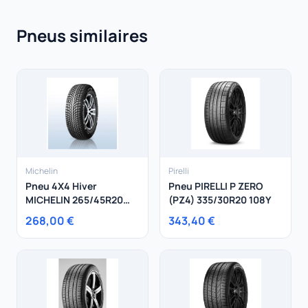
Pneus similaires
Michelin
Pirelli
Pneu 4X4 Hiver
Pneu PIRELLI P ZERO
MICHELIN 265/45R20
(PZ4) 335/30R20 108Y
108V Latitude Alpin LA2
268,00 €
343,40 €
XL