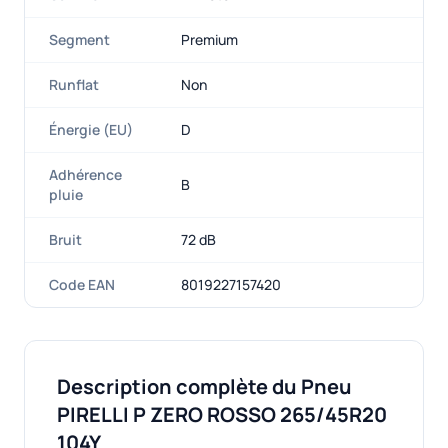
Segment
Premium
Runflat
Non
Énergie (EU)
D
Adhérence
B
pluie
Bruit
72 dB
Code EAN
8019227157420
Description complète du Pneu
PIRELLI P ZERO ROSSO 265/45R20
104Y