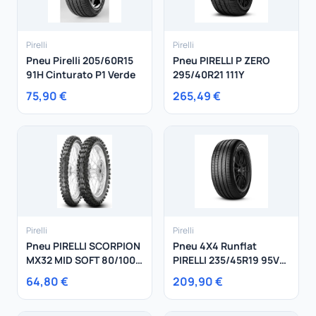
Pirelli
Pirelli
Pneu Pirelli 205/60R15
Pneu PIRELLI P ZERO
91H Cinturato P1 Verde
295/40R21 111Y
75,90 €
265,49 €
Pirelli
Pirelli
Pneu PIRELLI SCORPION
Pneu 4X4 Runflat
MX32 MID SOFT 80/100-
PIRELLI 235/45R19 95V
12 50 M
SCORPION VERDE R/F
64,80 €
209,90 €
MOE