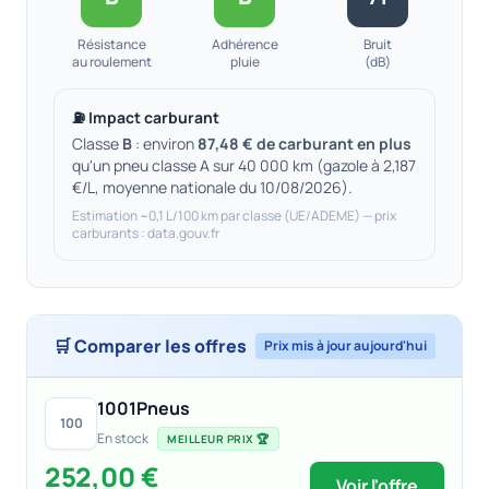
Résistance
Adhérence
Bruit
au roulement
pluie
(dB)
⛽ Impact carburant
Classe
B
: environ
87,48 € de carburant en plus
qu'un pneu classe A sur 40 000 km (gazole à 2,187
€/L, moyenne nationale du 10/08/2026).
Estimation ~0,1 L/100 km par classe (UE/ADEME) — prix
carburants : data.gouv.fr
🛒 Comparer les offres
Prix mis à jour aujourd'hui
1001Pneus
100
En stock
MEILLEUR PRIX 🏆
252,00 €
Voir l'offre