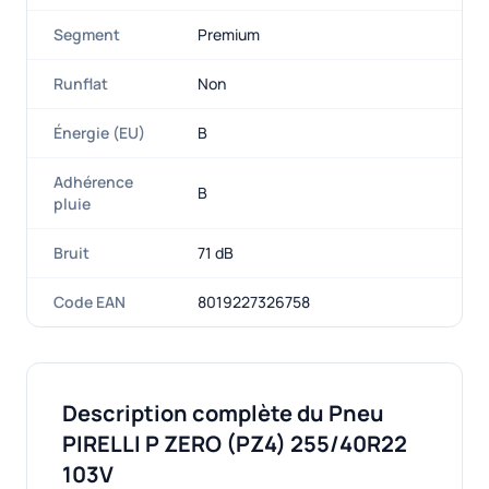
Segment
Premium
Runflat
Non
Énergie (EU)
B
Adhérence
B
pluie
Bruit
71 dB
Code EAN
8019227326758
Description complète du Pneu
PIRELLI P ZERO (PZ4) 255/40R22
103V