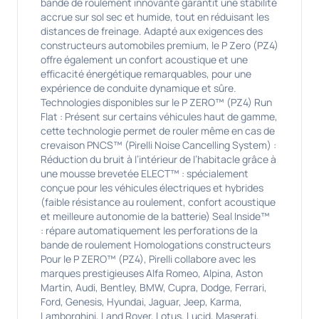
bande de roulement innovante garantit une stabilité
accrue sur sol sec et humide, tout en réduisant les
distances de freinage. Adapté aux exigences des
constructeurs automobiles premium, le P Zero (PZ4)
offre également un confort acoustique et une
efficacité énergétique remarquables, pour une
expérience de conduite dynamique et sûre.
Technologies disponibles sur le P ZERO™ (PZ4) Run
Flat : Présent sur certains véhicules haut de gamme,
cette technologie permet de rouler même en cas de
crevaison PNCS™ (Pirelli Noise Cancelling System) :
Réduction du bruit à l’intérieur de l’habitacle grâce à
une mousse brevetée ELECT™ : spécialement
conçue pour les véhicules électriques et hybrides
(faible résistance au roulement, confort acoustique
et meilleure autonomie de la batterie) Seal Inside™
: répare automatiquement les perforations de la
bande de roulement Homologations constructeurs
Pour le P ZERO™ (PZ4), Pirelli collabore avec les
marques prestigieuses Alfa Romeo, Alpina, Aston
Martin, Audi, Bentley, BMW, Cupra, Dodge, Ferrari,
Ford, Genesis, Hyundai, Jaguar, Jeep, Karma,
Lamborghini, Land Rover, Lotus, Lucid, Maserati,