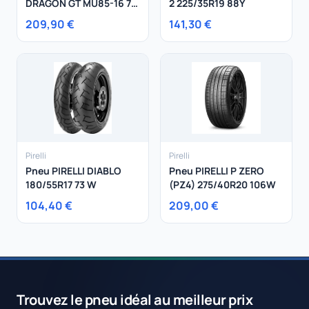
DRAGON GT MU85-16 77
2 225/35R19 88Y
H
209,90 €
141,30 €
Pirelli
Pirelli
Pneu PIRELLI DIABLO
Pneu PIRELLI P ZERO
180/55R17 73 W
(PZ4) 275/40R20 106W
104,40 €
209,00 €
Trouvez le pneu idéal au meilleur prix