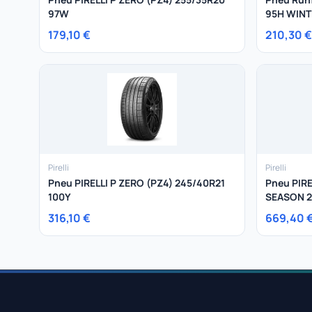
97W
95H WINTE
179,10 €
210,30 €
Pirelli
Pirelli
Pneu PIRELLI P ZERO (PZ4) 245/40R21
Pneu PIR
100Y
SEASON 2
316,10 €
669,40 