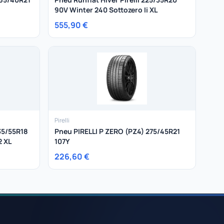
90V Winter 240 Sottozero Ii XL
555,90 €
Pirelli
35/55R18
Pneu PIRELLI P ZERO (PZ4) 275/45R21
2 XL
107Y
226,60 €