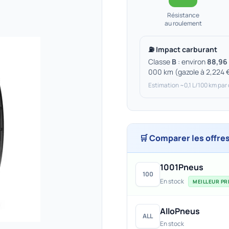
Résistance
au roulement
⛽ Impact carburant
Classe
B
: environ
88,96 
000 km (gazole à 2,224 
Estimation ~0,1 L/100 km par
🛒 Comparer les offre
1001Pneus
100
En stock
MEILLEUR PRI
AlloPneus
ALL
En stock