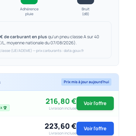
Adhérence
Bruit
pluie
(dB)
€ de carburant en plus
qu'un pneu classe A sur 40
€/L, moyenne nationale du 07/08/2026).
 classe (UE/ADEME) — prix carburants : data.gouv.fr
s
Prix mis à jour aujourd'hui
216,80 €
Voir l'offre
Livraison incluse
X 🏆
223,60 €
Voir l'offre
Livraison incluse