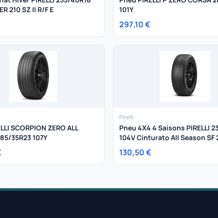
R 210 SZ II R/F E
101Y
297,10 €
Pirelli
ELLI SCORPION ZERO ALL
Pneu 4X4 4 Saisons PIRELLI 2
85/35R23 107Y
104V Cinturato All Season SF 
€
130,50 €