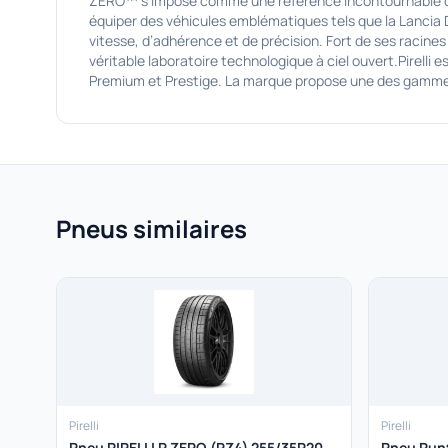
ZERO™ s’impose comme une référence incontournable dans
équiper des véhicules emblématiques tels que la Lancia D
vitesse, d’adhérence et de précision. Fort de ses raci
véritable laboratoire technologique à ciel ouvert.Pirell
Premium et Prestige. La marque propose une des gammes l
Pneus similaires
Pirelli
Pirelli
Pneu PIRELLI P ZERO (PZ4) 255/35R20
Pneu Runf