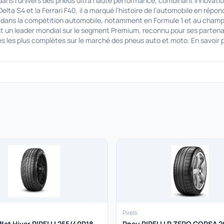
 l’univers des pneus ultra haute performance, combinant innovation,
elta S4 et la Ferrari F40, il a marqué l’histoire de l’automobile en rép
nes dans la compétition automobile, notamment en Formule 1 et au cham
i est un leader mondial sur le segment Premium, reconnu pour ses parte
es plus complètes sur le marché des pneus auto et moto. En savoir plu
Pirelli
lat Hiver PIRELLI 255/40R18
Pneu PIRELLI P ZERO CORSA 