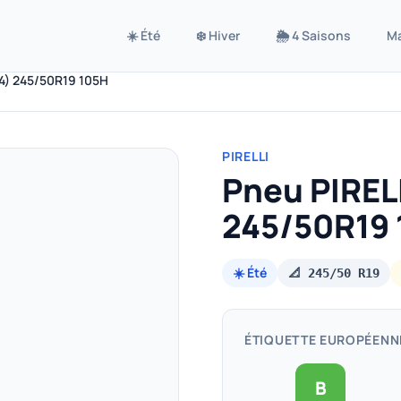
☀️ Été
❄️ Hiver
🌦️ 4 Saisons
M
4) 245/50R19 105H
PIRELLI
Pneu PIREL
245/50R19
☀️ Été
📐 245/50 R19
ÉTIQUETTE EUROPÉENN
B