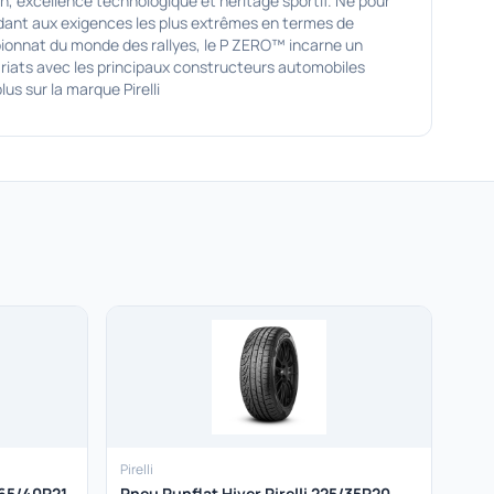
 excellence technologique et héritage sportif. Né pour
ondant aux exigences les plus extrêmes en termes de
pionnat du monde des rallyes, le P ZERO™ incarne un
nariats avec les principaux constructeurs automobiles
s sur la marque Pirelli
Pirelli
265/40R21
Pneu Runflat Hiver Pirelli 225/35R20