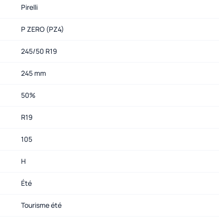
Pirelli
P ZERO (PZ4)
245/50 R19
245 mm
50%
R19
105
H
Été
Tourisme été