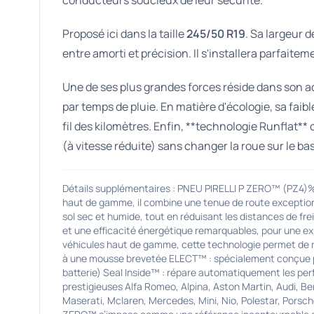
conducteurs soucieux de leur sécurité.
Proposé ici dans la taille
245/50 R19
. Sa largeur 
entre amorti et précision. Il s'installera parfaite
Une de ses plus grandes forces réside dans son a
par temps de pluie. En matière d'écologie, sa fai
fil des kilomètres. Enfin, **technologie Runflat**
(à vitesse réduite) sans changer la roue sur le ba
Détails supplémentaires : PNEU PIRELLI P ZERO™ (PZ4)%
haut de gamme, il combine une tenue de route exception
sol sec et humide, tout en réduisant les distances de f
et une efficacité énergétique remarquables, pour une ex
véhicules haut de gamme, cette technologie permet de ro
à une mousse brevetée ELECT™ : spécialement conçue pour
batterie) Seal Inside™ : répare automatiquement les per
prestigieuses Alfa Romeo, Alpina, Aston Martin, Audi, Be
Maserati, Mclaren, Mercedes, Mini, Nio, Polestar, Porsch