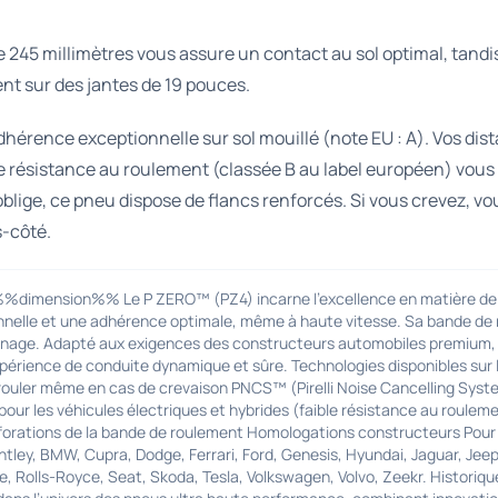
de 245 millimètres vous assure un contact au sol optimal, tand
ment sur des jantes de 19 pouces.
dhérence exceptionnelle sur sol mouillé (note EU : A). Vos di
ble résistance au roulement (classée B au label européen) vous
 oblige, ce pneu dispose de flancs renforcés. Si vous crevez, v
s-côté.
%dimension%% Le P ZERO™ (PZ4) incarne l'excellence en matière de p
nelle et une adhérence optimale, même à haute vitesse. Sa bande de r
reinage. Adapté aux exigences des constructeurs automobiles premium,
périence de conduite dynamique et sûre. Technologies disponibles sur 
uler même en cas de crevaison PNCS™ (Pirelli Noise Cancelling System) 
 les véhicules électriques et hybrides (faible résistance au rouleme
forations de la bande de roulement Homologations constructeurs Pour l
ntley, BMW, Cupra, Dodge, Ferrari, Ford, Genesis, Hyundai, Jaguar, Jee
e, Rolls-Royce, Seat, Skoda, Tesla, Volkswagen, Volvo, Zeekr. Historiqu