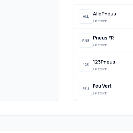
AlloPneus
ALL
En stock
Pneus FR
PNE
En stock
123Pneus
123
En stock
Feu Vert
FEU
En stock