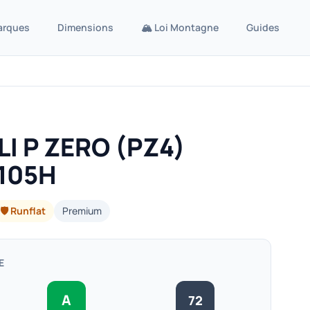
arques
Dimensions
🏔️ Loi Montagne
Guides
LI P ZERO (PZ4)
 105H
🛡️ Runflat
Premium
E
A
72