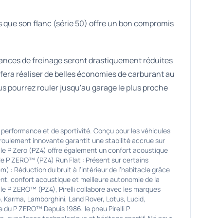
is que son flanc (série 50) offre un bon compromis
stances de freinage seront drastiquement réduites
 fera réaliser de belles économies de carburant au
ous pourrez rouler jusqu'au garage le plus proche
erformance et de sportivité. Conçu pour les véhicules
oulement innovante garantit une stabilité accrue sur
 le P Zero (PZ4) offre également un confort acoustique
le P ZERO™ (PZ4) Run Flat : Présent sur certains
: Réduction du bruit à l’intérieur de l’habitacle grâce
nt, confort acoustique et meilleure autonomie de la
e P ZERO™ (PZ4), Pirelli collabore avec les marques
p, Karma, Lamborghini, Land Rover, Lotus, Lucid,
e du P ZERO™ Depuis 1986, le pneu Pirelli P