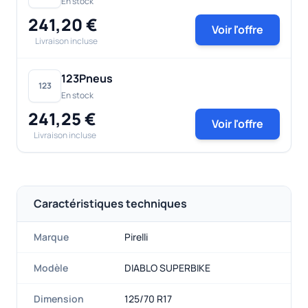
En stock
241,20 €
Voir l'offre
Livraison incluse
123Pneus
123
En stock
241,25 €
Voir l'offre
Livraison incluse
Caractéristiques techniques
Marque
Pirelli
Modèle
DIABLO SUPERBIKE
Dimension
125/70 R17