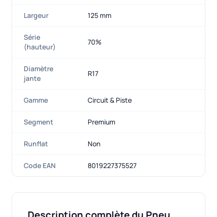
Largeur
125 mm
Série
70%
(hauteur)
Diamètre
R17
jante
Gamme
Circuit & Piste
Segment
Premium
Runflat
Non
Code EAN
8019227375527
Description complète du Pneu