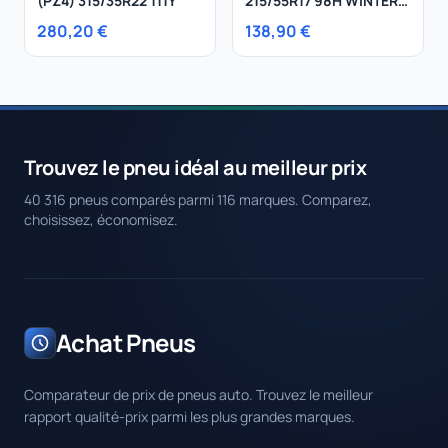
(PZ4) 315/35R22 111Y
215/55R17 98H WINTER
210 SOTTOZERO SERIE II
280,20 €
138,90 €
XL
Trouvez le pneu idéal au meilleur prix
40 316 pneus comparés parmi 116 marques. Comparez,
choisissez, économisez.
Achat Pneus
Comparateur de prix de pneus auto. Trouvez le meilleur
rapport qualité-prix parmi les plus grandes marques.