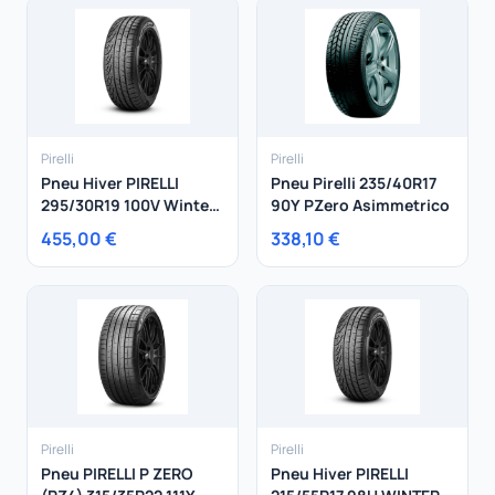
Pirelli
Pirelli
Pneu Hiver PIRELLI
Pneu Pirelli 235/40R17
295/30R19 100V Winter
90Y PZero Asimmetrico
240 SottoZero Serie II
455,00 €
338,10 €
Ferrari XL
Pirelli
Pirelli
Pneu PIRELLI P ZERO
Pneu Hiver PIRELLI