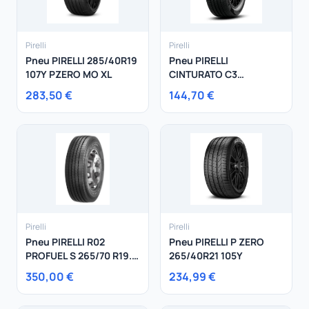
Pirelli
Pirelli
Pneu PIRELLI 285/40R19
Pneu PIRELLI
107Y PZERO MO XL
CINTURATO C3
225/60R17 99Y
283,50 €
144,70 €
Pirelli
Pirelli
Pneu PIRELLI R02
Pneu PIRELLI P ZERO
PROFUEL S 265/70 R19.5
265/40R21 105Y
140/138M
350,00 €
234,99 €