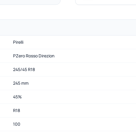
Pirelli
PZero Rosso Direzion
245/45 R18
245 mm
45%
R18
100