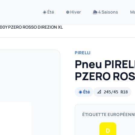
☀️ Été
❄️ Hiver
🌦️ 4 Saisons
M
 100Y PZERO ROSSO DIREZION XL
PIRELLI
Pneu PIREL
PZERO ROS
☀️ Été
📐 245/45 R18
ÉTIQUETTE EUROPÉENN
D