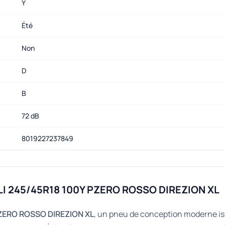
Y
Été
Non
D
B
72 dB
8019227237849
LLI 245/45R18 100Y PZERO ROSSO DIREZION XL
PZERO ROSSO DIREZION XL
, un pneu de conception moderne issu