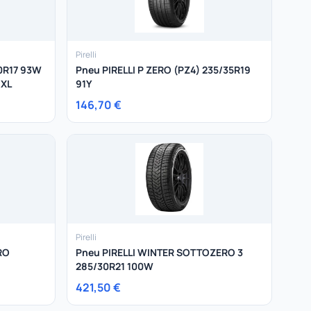
Pirelli
50R17 93W
Pneu PIRELLI P ZERO (PZ4) 235/35R19
 XL
91Y
146,70 €
Pirelli
RO
Pneu PIRELLI WINTER SOTTOZERO 3
285/30R21 100W
421,50 €