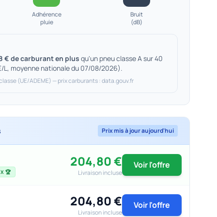
Adhérence
Bruit
pluie
(dB)
8 € de carburant en plus
qu'un pneu classe A sur 40
€/L, moyenne nationale du 07/08/2026).
 classe (UE/ADEME) — prix carburants : data.gouv.fr
s
Prix mis à jour aujourd'hui
204,80 €
Voir l'offre
Livraison incluse
X 🏆
204,80 €
Voir l'offre
Livraison incluse