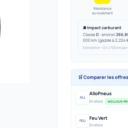
Résistance
au roulement
⛽ Impact carburant
Classe
D
: environ
266,8
000 km (gazole à 2,224 
Estimation ~0,1 L/100 km par
🛒 Comparer les offre
AlloPneus
ALL
En stock
MEILLEUR PRI
Feu Vert
FEU
En stock