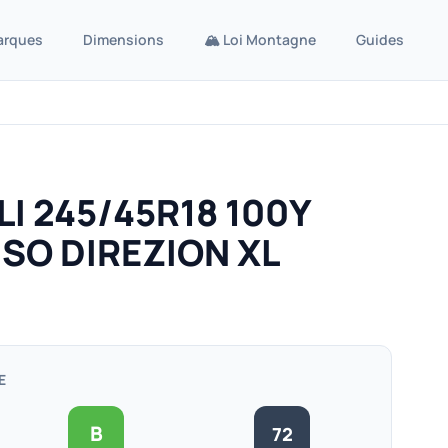
arques
Dimensions
🏔️ Loi Montagne
Guides
LI 245/45R18 100Y
SO DIREZION XL
E
B
72