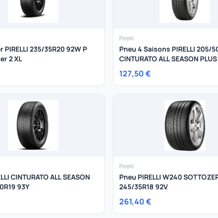
Pirelli
r PIRELLI 235/35R20 92W P
Pneu 4 Saisons PIRELLI 205/
er 2 XL
CINTURATO ALL SEASON PLUS
127,50 €
Pirelli
ELLI CINTURATO ALL SEASON
Pneu PIRELLI W240 SOTTOZE
40R19 93Y
245/35R18 92V
261,40 €