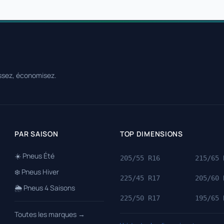
ssez, économisez.
PAR SAISON
TOP DIMENSIONS
☀️ Pneus Été
205/55 R16
215/65 
❄️ Pneus Hiver
225/45 R17
205/60 
🌦️ Pneus 4 Saisons
225/50 R17
195/65 
Toutes les marques →