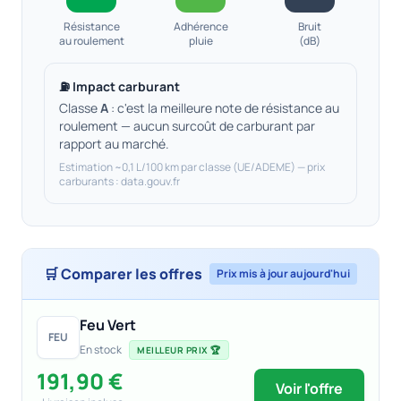
Résistance
Adhérence
Bruit
au roulement
pluie
(dB)
⛽ Impact carburant
Classe
A
: c'est la meilleure note de résistance au
roulement — aucun surcoût de carburant par
rapport au marché.
Estimation ~0,1 L/100 km par classe (UE/ADEME) — prix
carburants : data.gouv.fr
🛒 Comparer les offres
Prix mis à jour aujourd'hui
Feu Vert
FEU
En stock
MEILLEUR PRIX 🏆
191,90 €
Voir l'offre