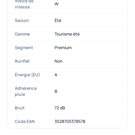
Indice de
W
vitesse
Saison
Été
Gamme
Tourisme été
Segment
Premium
Runflat
Non
Énergie (EU)
A
Adhérence
B
pluie
Bruit
72 dB
Code EAN
3528705378578