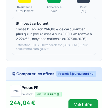
Résistance
Adhérence
Bruit
au roulement
pluie
(dB)
⛽ Impact carburant
Classe
D
: environ
266,88 € de carburant en
plus
qu'un pneu classe A sur 40 000 km (gazole à
2,224 €/L, moyenne nationale du 07/08/2026).
Estimation ~0,1 L/100 km par classe (UE/ADEME) — prix
carburants : data.gouv.fr
🛒 Comparer les offres
Prix mis à jour aujourd'hui
Pneus FR
PNE
En stock
MEILLEUR PRIX 🏆
244,04 €
Voir l'offre