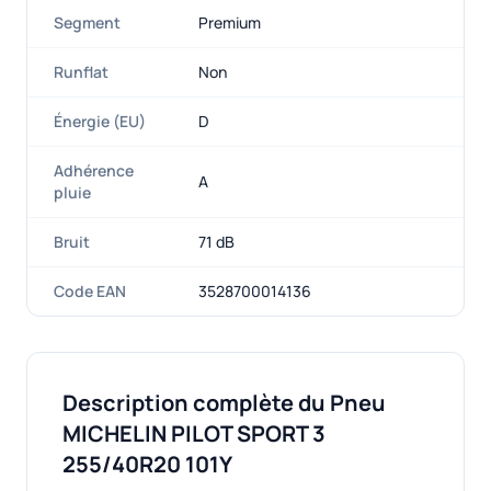
Segment
Premium
Runflat
Non
Énergie (EU)
D
Adhérence
A
pluie
Bruit
71 dB
Code EAN
3528700014136
Description complète du Pneu
MICHELIN PILOT SPORT 3
255/40R20 101Y