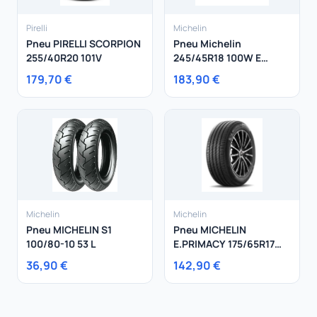
Pirelli
Michelin
Pneu PIRELLI SCORPION
Pneu Michelin
255/40R20 101V
245/45R18 100W E
Primacy XL
179,70 €
183,90 €
Michelin
Michelin
Pneu MICHELIN S1
Pneu MICHELIN
100/80-10 53 L
E.PRIMACY 175/65R17
87H
36,90 €
142,90 €