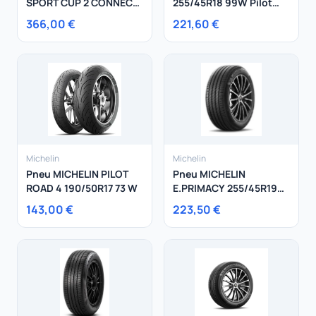
SPORT CUP 2 CONNECT
255/45R18 99W Pilot
295/35R20 105Y
Sport 4 EMT
366,00 €
221,60 €
Michelin
Michelin
Pneu MICHELIN PILOT
Pneu MICHELIN
ROAD 4 190/50R17 73 W
E.PRIMACY 255/45R19
104W
143,00 €
223,50 €