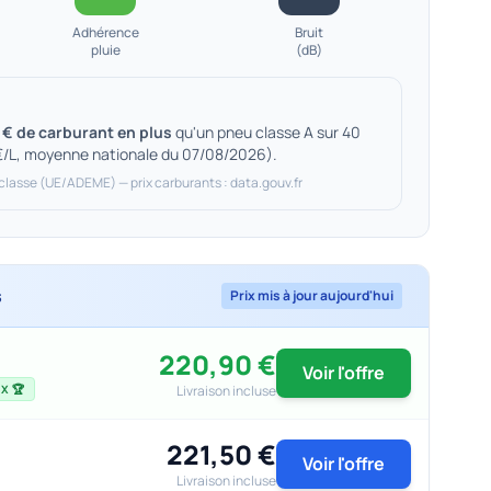
Adhérence
Bruit
pluie
(dB)
 € de carburant en plus
qu'un pneu classe A sur 40
€/L, moyenne nationale du 07/08/2026).
 classe (UE/ADEME) — prix carburants : data.gouv.fr
s
Prix mis à jour aujourd'hui
220,90 €
Voir l'offre
Livraison incluse
X 🏆
221,50 €
Voir l'offre
Livraison incluse