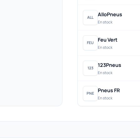
AlloPneus
ALL
En stock
Feu Vert
FEU
En stock
123Pneus
123
En stock
Pneus FR
PNE
En stock