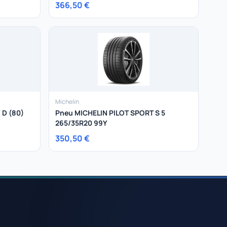
366,50 €
Michelin
 D (80)
Pneu MICHELIN PILOT SPORT S 5
265/35R20 99Y
350,50 €