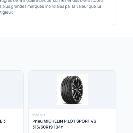
rès de la mobilité des personnes et des biens Acteur
 plus grandes marques mondiales par la valeur que lui
tigieux
Michelin
E 3
Pneu MICHELIN PILOT SPORT 4S
315/30R19 104Y