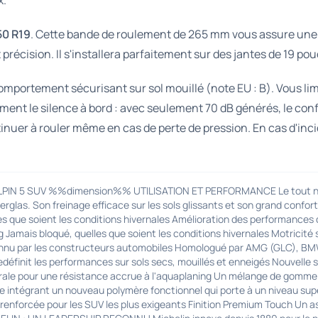
x.
50 R19
. Cette bande de roulement de 265 mm vous assure une 
précision. Il s'installera parfaitement sur des jantes de 19 pou
omportement sécurisant sur sol mouillé (note EU : B). Vous li
ent le silence à bord : avec seulement 70 dB générés, le conf
inuer à rouler même en cas de perte de pression. En cas d'inci
LPIN 5 SUV %%dimension%% UTILISATION ET PERFORMANCE Le tout nouv
erglas. Son freinage efficace sur les sols glissants et son grand confor
 que soient les conditions hivernales Amélioration des performances de
 Jamais bloqué, quelles que soient les conditions hivernales Motricité s
connu par les constructeurs automobiles Homologué par AMG (GLC), 
définit les performances sur sols secs, mouillés et enneigés Nouvelle 
ntrale pour une résistance accrue à l'aquaplaning Un mélange de gomme
e intégrant un nouveau polymère fonctionnel qui porte à un niveau supé
nforcée pour les SUV les plus exigeants Finition Premium Touch Un aspe