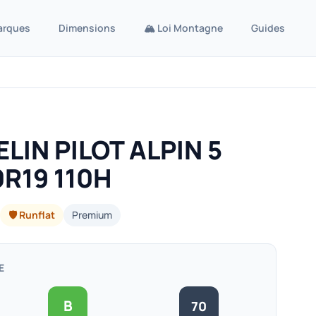
arques
Dimensions
🏔️ Loi Montagne
Guides
LIN PILOT ALPIN 5
R19 110H
🛡️ Runflat
Premium
E
B
70