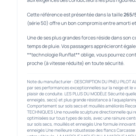
aux exigences des conducteurs les plus rigoureu
Cette référence est présentée dans la taille
265/
(série 50) offre un bon compromis entre amorti et 
Une de ses plus grandes forces réside dans son c
temps de pluie. Vos passagers apprécieront égalem
**technologie Runflat** oblige, vous pourrez cont
proche (à vitesse réduite) en toute sécurité.
Note du manufacturier : DESCRIPTION DU PNEU PILOT A
par ses performances exceptionnelles sur la neige et le v
plaisir de conduite. LES PLUS DU MODÈLE Sécurité quelles
enneigés, secs) et plus grande résistance à l'aquaplaning
Comportement sur sols secs et mouillés améliorés Re
TECHNIQUES Une nouvelle sculpture directionnelle qui re
optimisées sur tous types de sols, avec une rainure ce
sur sols secs, mouillés et enneigés Une formule innovant
enneigés Une meilleure robustesse des flancs Carcasse re