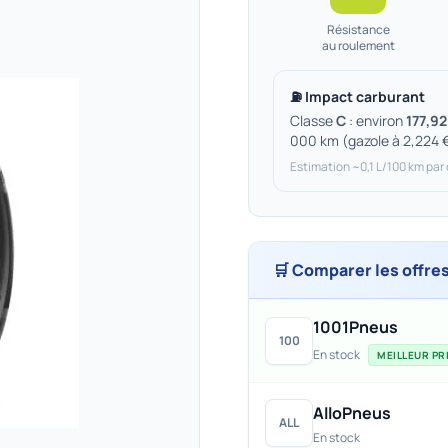
Résistance
au roulement
⛽ Impact carburant
Classe
C
: environ
177,92
000 km (gazole à 2,224 
Estimation ~0,1 L/100 km par
🛒 Comparer les offre
1001Pneus
100
En stock
MEILLEUR PRI
AlloPneus
ALL
En stock