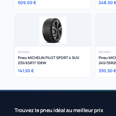
509,00 €
248,50 
Michelin
Michelin
Pneu MICHELIN PILOT SPORT 4 SUV
Pneu MIC
235/65R17 108W
245/35R2
141,50 €
330,50 
Trouvez le pneu idéal au meilleur prix