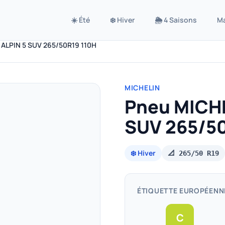
☀️ Été
❄️ Hiver
🌦️ 4 Saisons
M
 ALPIN 5 SUV 265/50R19 110H
MICHELIN
Pneu MICHE
SUV 265/50
❄️ Hiver
📐 265/50 R19
ÉTIQUETTE EUROPÉENN
C