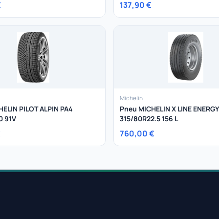
€
137,90 €
Michelin
HELIN PILOT ALPIN PA4
Pneu MICHELIN X LINE ENERGY
0 91V
315/80R22.5 156 L
€
760,00 €