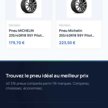
Michelin
Michelin
Pneu MICHELIN
Pneu Michelin
235/40R18 95Y Pilot
255/40R18 99Y Pilot
Sport 4 S XL
Sport 4 S XL
179,70 €
223,50 €
Trouvez le pneu idéal au meilleur prix
40 316 pneus comparés parmi 116 marques. Comparez,
choisissez, économisez.