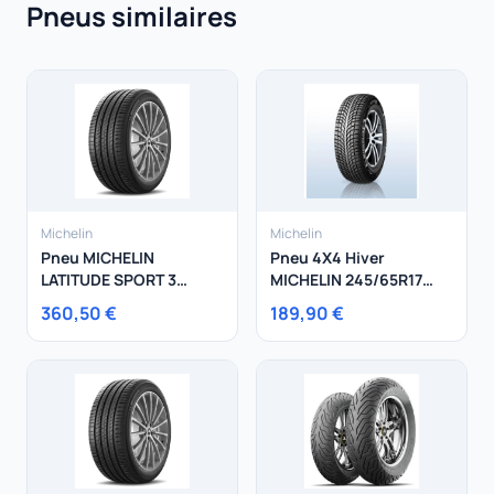
Pneus similaires
Michelin
Michelin
Pneu MICHELIN
Pneu 4X4 Hiver
LATITUDE SPORT 3
MICHELIN 245/65R17
315/40R21 111Y
111H Latitude Alpin LA2
360,50 €
189,90 €
XL