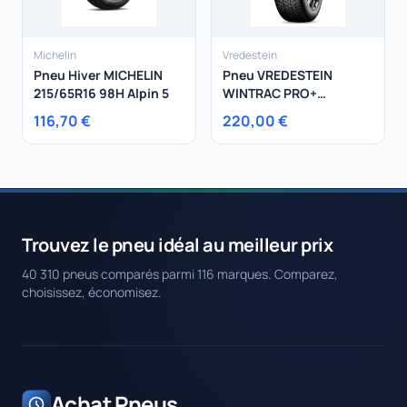
Michelin
Vredestein
Pneu Hiver MICHELIN
Pneu VREDESTEIN
215/65R16 98H Alpin 5
WINTRAC PRO+
235/50R20 104W
116,70 €
220,00 €
Trouvez le pneu idéal au meilleur prix
40 310 pneus comparés parmi 116 marques. Comparez,
choisissez, économisez.
Achat Pneus