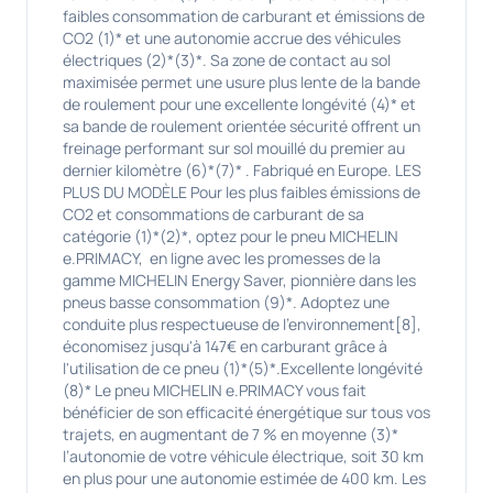
faibles consommation de carburant et émissions de
CO2 (1)* et une autonomie accrue des véhicules
électriques (2)*(3)*. Sa zone de contact au sol
maximisée permet une usure plus lente de la bande
de roulement pour une excellente longévité (4)* et
sa bande de roulement orientée sécurité offrent un
freinage performant sur sol mouillé du premier au
dernier kilomètre (6)*(7)* . Fabriqué en Europe. LES
PLUS DU MODÈLE Pour les plus faibles émissions de
CO2 et consommations de carburant de sa
catégorie (1)*(2)*, optez pour le pneu MICHELIN
e.PRIMACY, en ligne avec les promesses de la
gamme MICHELIN Energy Saver, pionnière dans les
pneus basse consommation (9)*. Adoptez une
conduite plus respectueuse de l'environnement[8],
économisez jusqu'à 147€ en carburant grâce à
l'utilisation de ce pneu (1)*(5)*.Excellente longévité
(8)* Le pneu MICHELIN e.PRIMACY vous fait
bénéficier de son efficacité énergétique sur tous vos
trajets, en augmentant de 7 % en moyenne (3)*
l’autonomie de votre véhicule électrique, soit 30 km
en plus pour une autonomie estimée de 400 km. Les