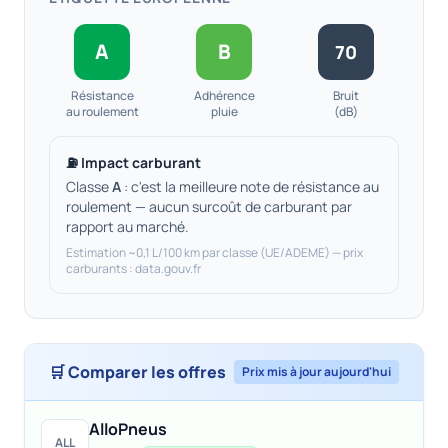
A
B
70
Résistance
Adhérence
Bruit
au roulement
pluie
(dB)
⛽ Impact carburant
Classe
A
: c'est la meilleure note de résistance au
roulement — aucun surcoût de carburant par
rapport au marché.
Estimation ~0,1 L/100 km par classe (UE/ADEME) — prix
carburants : data.gouv.fr
🛒 Comparer les offres
Prix mis à jour aujourd'hui
AlloPneus
ALL