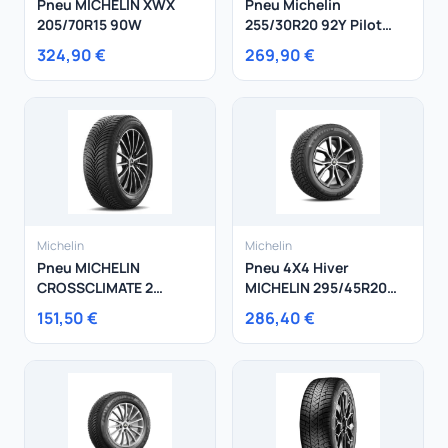
Pneu MICHELIN XWX
Pneu Michelin
205/70R15 90W
255/30R20 92Y Pilot
Super Sport
324,90 €
269,90 €
Michelin
Michelin
Pneu MICHELIN
Pneu 4X4 Hiver
CROSSCLIMATE 2
MICHELIN 295/45R20
215/55R18 95H
114H X-Ice Snow SUV XL
151,50 €
286,40 €