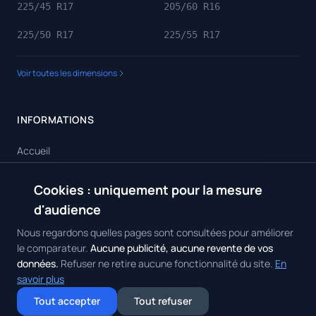
225/45 R17
205/60 R16
225/50 R17
225/55 R17
Voir toutes les dimensions
INFORMATIONS
Accueil
Toutes les dimensions
Cookies : uniquement pour la mesure
🍪
Toutes les marques
d'audience
Contact
Nous regardons quelles pages sont consultées pour améliorer
le comparateur.
Aucune publicité, aucune revente de vos
données.
Refuser ne retire aucune fonctionnalité du site.
En
savoir plus
© 2026 Achat Pneus. Tous droits réservés.
Mentions Légales
•
Politique
Tout accepter
Tout refuser
de Confidentialité
•
Contact