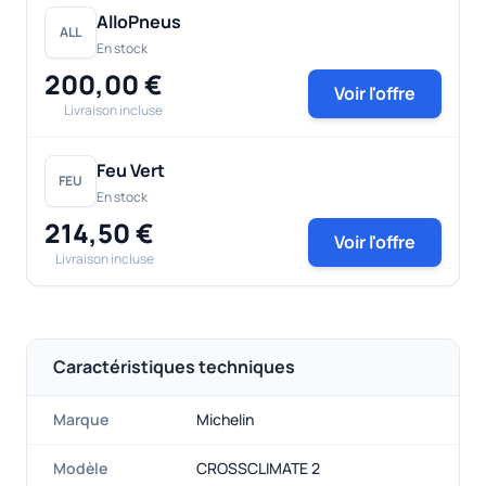
AlloPneus
ALL
En stock
200,00 €
Voir l'offre
Livraison incluse
Feu Vert
FEU
En stock
214,50 €
Voir l'offre
Livraison incluse
Caractéristiques techniques
Marque
Michelin
Modèle
CROSSCLIMATE 2