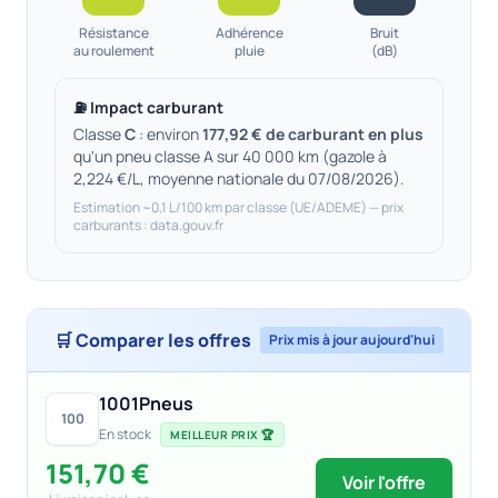
Résistance
Adhérence
Bruit
au roulement
pluie
(dB)
⛽ Impact carburant
Classe
C
: environ
177,92 € de carburant en plus
qu'un pneu classe A sur 40 000 km (gazole à
2,224 €/L, moyenne nationale du 07/08/2026).
Estimation ~0,1 L/100 km par classe (UE/ADEME) — prix
carburants : data.gouv.fr
🛒 Comparer les offres
Prix mis à jour aujourd'hui
1001Pneus
100
En stock
MEILLEUR PRIX 🏆
151,70 €
Voir l'offre