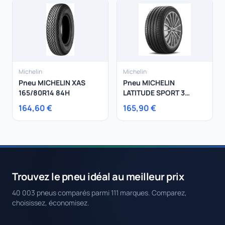
Michelin
Michelin
Pneu MICHELIN XAS
Pneu MICHELIN
165/80R14 84H
LATITUDE SPORT 3
235/60R18 103W
164,60 €
165,90 €
Trouvez le pneu idéal au meilleur prix
40 003 pneus comparés parmi 111 marques. Comparez,
choisissez, économisez.