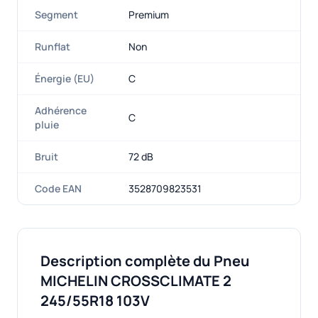
Segment
Premium
Runflat
Non
Énergie (EU)
C
Adhérence
C
pluie
Bruit
72 dB
Code EAN
3528709823531
Description complète du Pneu
MICHELIN CROSSCLIMATE 2
245/55R18 103V