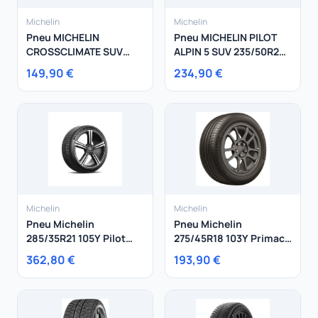
Michelin
Michelin
Pneu MICHELIN
Pneu MICHELIN PILOT
CROSSCLIMATE SUV
ALPIN 5 SUV 235/50R20
235/60R17 106V
104V
149,90 €
234,90 €
Michelin
Michelin
Pneu Michelin
Pneu Michelin
285/35R21 105Y Pilot
275/45R18 103Y Primacy
Sport 5 XL
Hp
362,80 €
193,90 €