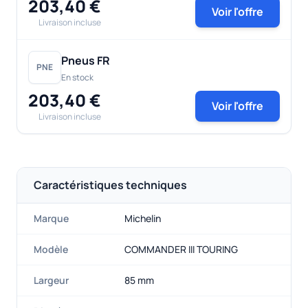
203,40 €
Voir l'offre
Livraison incluse
Pneus FR
PNE
En stock
203,40 €
Voir l'offre
Livraison incluse
Caractéristiques techniques
Marque
Michelin
Modèle
COMMANDER III TOURING
Largeur
85 mm