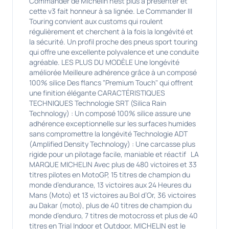
Commander de Michelin n'est plus à présenter et
cette v3 fait honneur à sa lignée. Le Commander III
Touring convient aux customs qui roulent
régulièrement et cherchent à la fois la longévité et
la sécurité. Un profil proche des pneus sport touring
qui offre une excellente polyvalence et une conduite
agréable. LES PLUS DU MODÈLE Une longévité
améliorée Meilleure adhérence grâce à un composé
100% silice Des flancs "Premium Touch" qui offrent
une finition élégante CARACTÉRISTIQUES
TECHNIQUES Technologie SRT (Silica Rain
Technology) : Un composé 100% silice assure une
adhérence exceptionnelle sur les surfaces humides
sans compromettre la longévité Technologie ADT
(Amplified Density Technology) : Une carcasse plus
rigide pour un pilotage facile, maniable et réactif LA
MARQUE MICHELIN Avec plus de 480 victoires et 33
titres pilotes en MotoGP, 15 titres de champion du
monde d’endurance, 13 victoires aux 24 Heures du
Mans (Moto) et 13 victoires au Bol d’Or, 36 victoires
au Dakar (moto), plus de 40 titres de champion du
monde d’enduro, 7 titres de motocross et plus de 40
titres en Trial Indoor et Outdoor, MICHELIN est le