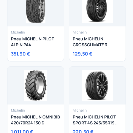
Michelin
Michelin
Pneu MICHELIN PILOT
Pneu MICHELIN
ALPIN PA4
CROSSCLIMATE 3
DIRECTIONNEL
195/55R16 91H
351,90 €
129,50 €
245/35R20 95W
Michelin
Michelin
Pneu MICHELIN OMNIBIB
Pneu MICHELIN PILOT
420/70R24 130 D
SPORT 4S 245/35R19
93Y
1 011,00 €
220,50 €