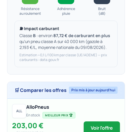
Résistance
Adhérence
Bruit
au roulement
pluie
(dB)
⛽ Impact carburant
Classe
B
: environ
87,72 € de carburant en plus
qu'un pneu classe A sur 40 000 km (gazole à
2,193 €/L, moyenne nationale du 09/08/2026).
Estimation ~0,1 L/100 km par classe (UE/ADEME) — prix
carburants : data.gouv.fr
🛒 Comparer les offres
Prix mis à jour aujourd'hui
AlloPneus
ALL
En stock
MEILLEUR PRIX 🏆
203,00 €
Voir l'offre