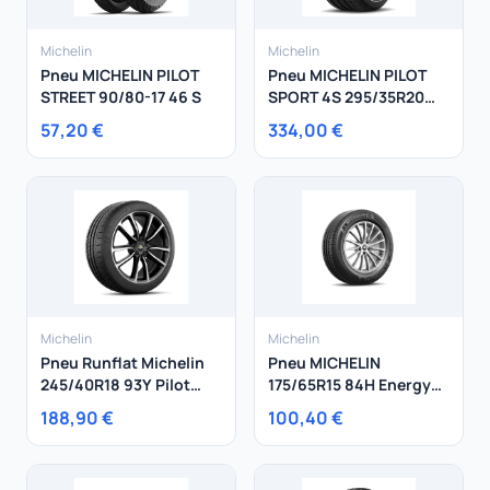
Michelin
Michelin
Pneu MICHELIN PILOT
Pneu MICHELIN PILOT
STREET 90/80-17 46 S
SPORT 4S 295/35R20
105Y
57,20 €
334,00 €
Michelin
Michelin
Pneu Runflat Michelin
Pneu MICHELIN
245/40R18 93Y Pilot
175/65R15 84H Energy
Super Sport ZP
Saver +
188,90 €
100,40 €