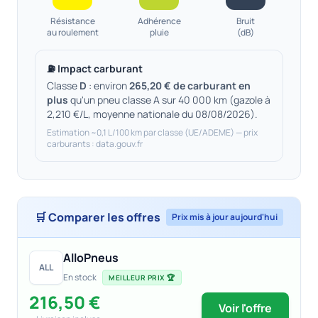
Résistance
Adhérence
Bruit
au roulement
pluie
(dB)
⛽ Impact carburant
Classe
D
: environ
265,20 € de carburant en
plus
qu'un pneu classe A sur 40 000 km (gazole à
2,210 €/L, moyenne nationale du 08/08/2026).
Estimation ~0,1 L/100 km par classe (UE/ADEME) — prix
carburants : data.gouv.fr
🛒 Comparer les offres
Prix mis à jour aujourd'hui
AlloPneus
ALL
En stock
MEILLEUR PRIX 🏆
216,50 €
Voir l'offre