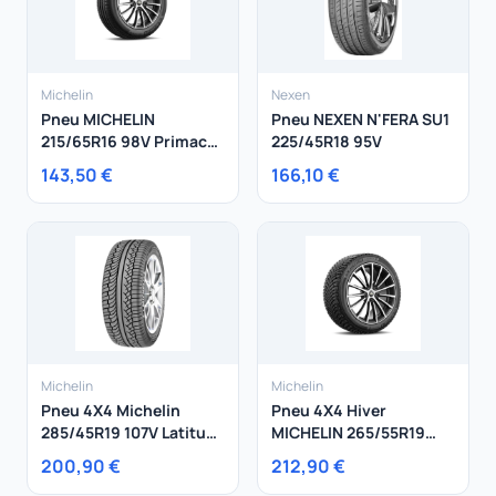
Michelin
Nexen
Pneu MICHELIN
Pneu NEXEN N'FERA SU1
215/65R16 98V Primacy
225/45R18 95V
4+
143,50 €
166,10 €
Michelin
Michelin
Pneu 4X4 Michelin
Pneu 4X4 Hiver
285/45R19 107V Latitude
MICHELIN 265/55R19
Diamaris
113T X-ICE NORTH 4 XL
200,90 €
212,90 €