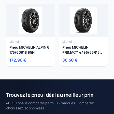
Michelin
Michelin
Pneu MICHELIN ALPIN 6
Pneu MICHELIN
175/60R18 85H
PRIMACY 4 195/65R15
91H
172,90 €
86,50 €
Trouvez le pneu idéal au meilleur prix
40 310 pneus comparés parmi 116 marques. Comparez,
choisissez, économisez.