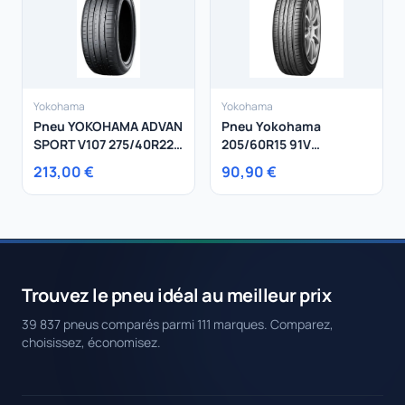
Yokohama
Yokohama
Pneu YOKOHAMA ADVAN
Pneu Yokohama
SPORT V107 275/40R22
205/60R15 91V
107Y
Bluearth-A Ae50
213,00 €
90,90 €
Trouvez le pneu idéal au meilleur prix
39 837 pneus comparés parmi 111 marques. Comparez,
choisissez, économisez.