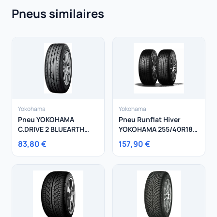
Pneus similaires
Yokohama
Yokohama
Pneu YOKOHAMA
Pneu Runflat Hiver
C.DRIVE 2 BLUEARTH
YOKOHAMA 255/40R18
AC02A 225/45R17 91V
99V W.Drive V902B
83,80 €
157,90 €