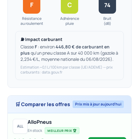
F
C
74
Résistance
Adhérence
Bruit
au roulement
pluie
(dB)
⛽ Impact carburant
Classe
F
: environ
446,80 € de carburant en
plus
qu'un pneu classe A sur 40 000 km (gazole à
2,234 €/L, moyenne nationale du 06/08/2026).
Estimation ~0,1 L/100 km par classe (UE/ADEME) — prix
carburants : data.gouv.fr
🛒 Comparer les offres
Prix mis à jour aujourd'hui
AlloPneus
ALL
En stock
MEILLEUR PRIX 🏆