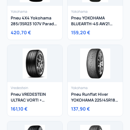
Yokohama
Yokohama
Pneu 4X4 Yokohama
Pneu YOKOHAMA
285/35R23 107V Parada
BLUEARTH-4S AW21
Spec-X Pa02
295/35R21 107W
420,70 €
159,20 €
Vredestein
Yokohama
Pneu VREDESTEIN
Pneu Runflat Hiver
ULTRAC VORTI +
YOKOHAMA 225/45R18
265/40R20 104Y
95V W.Drive V905
161,10 €
137,90 €