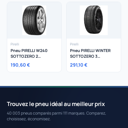
Pirelli
Pirelli
Pneu PIRELLI W240
Pneu PIRELLI WINTER
SOTTOZERO 2
SOTTOZERO 3
225/45R18 95V
255/40R20 101V
190,60 €
291,10 €
Trouvez le pneu idéal au meilleur prix
40 003 pneus comparés parmi 111 marques. Comparez,
choisissez, économisez.