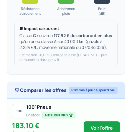
Résistance
Adhérence
Bruit
au roulement
pluie
(dB)
⛽ Impact carburant
Classe
C
: environ
177,92 € de carburant en plus
qu'un pneu classe A sur 40 000 km (gazole à
2,224 €/L, moyenne nationale du 07/08/2026).
Estimation ~0,1 L/100 km par classe (UE/ADEME) — prix
carburants : data.gouv.fr
🛒 Comparer les offres
Prix mis à jour aujourd'hui
1001Pneus
100
En stock
MEILLEUR PRIX 🏆
183,10 €
Voir l'offre