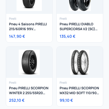
Pirelli
Pirelli
Pneu 4 Saisons PIRELLI
Pneu PIRELLI DIABLO
215/60R16 99V
SUPERCORSA V2 (SC)
CINTURATO ALL SEASON
120/70R17 58 W
147,90 €
135,40 €
SF 2 XL
Pirelli
Pirelli
Pneu PIRELLI SCORPION
Pneu PIRELLI SCORPION
WINTER 2 255/55R20
MX32 MID SOFT 110/90-
110V
17 60M
252,10 €
99,10 €