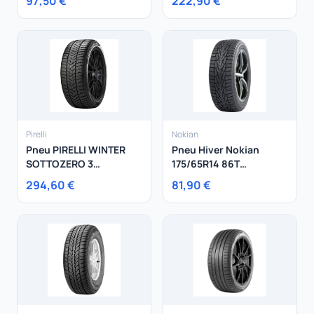
97,50 €
222,90 €
Pirelli
Nokian
Pneu PIRELLI WINTER
Pneu Hiver Nokian
SOTTOZERO 3
175/65R14 86T
275/40R19 105V
Hakkapeliitta 7 XL
294,60 €
81,90 €