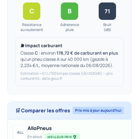
C
B
71
Résistance
Adhérence
Bruit
au roulement
pluie
(dB)
⛽ Impact carburant
Classe
C
: environ
178,72 € de carburant en plus
qu'un pneu classe A sur 40 000 km (gazole à
2,234 €/L, moyenne nationale du 06/08/2026).
Estimation ~0,1 L/100 km par classe (UE/ADEME) — prix
carburants : data.gouv.fr
🛒 Comparer les offres
Prix mis à jour aujourd'hui
AlloPneus
ALL
En stock
MEILLEUR PRIX 🏆