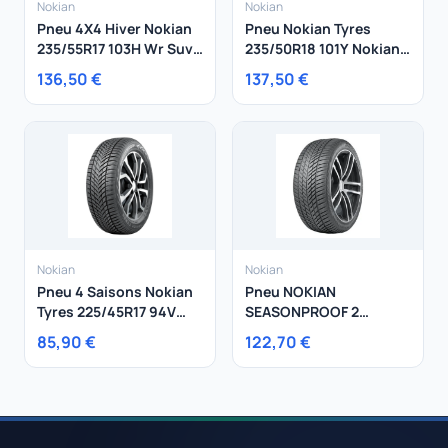
Nokian
Nokian
Pneu 4X4 Hiver Nokian
Pneu Nokian Tyres
235/55R17 103H Wr Suv3
235/50R18 101Y Nokian
XL
Tyres Powerproof XL
136,50 €
137,50 €
Nokian
Nokian
Pneu 4 Saisons Nokian
Pneu NOKIAN
Tyres 225/45R17 94V
SEASONPROOF 2
Nokian Tyres
215/55R17 98W
85,90 €
122,70 €
SeasonProof XL