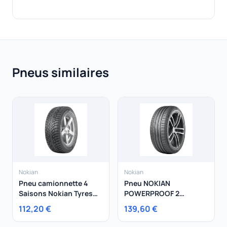
Pneus similaires
Nokian
Nokian
Pneu camionnette 4
Pneu NOKIAN
Saisons Nokian Tyres
POWERPROOF 2
195/75R16 110R Nokian
225/60R18 104W
112,20 €
139,60 €
Tyres Seasonproo f C