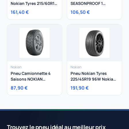
Nokian Tyres 215/60R17
SEASONPROOF 1
100V NOKIAN
215/60R16 99V
161,40 €
106,50 €
SEASONPROOF SUV XL
Nokian
Nokian
Pneu Camionnette 4
Pneu Nokian Tyres
Saisons NOKIAN
225/45R19 96W Nokian
195/75R16 107R Nokian
Tyres Powerproof XL
87,90 €
191,90 €
Weatherproof C
Trouvez le pneu idéal au meilleur prix