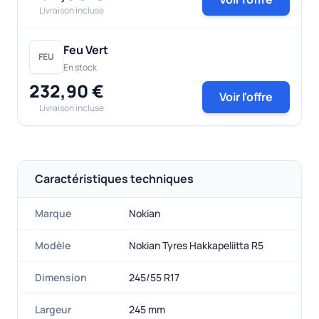
Livraison incluse
Feu Vert
FEU
En stock
232,90 €
Voir l'offre
Livraison incluse
Caractéristiques techniques
Marque
Nokian
Modèle
Nokian Tyres Hakkapeliitta R5
Dimension
245/55 R17
Largeur
245 mm