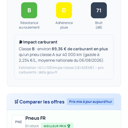
B
D
71
Résistance
Adhérence
Bruit
au roulement
pluie
(dB)
⛽ Impact carburant
Classe
B
: environ
89,36 € de carburant en plus
qu'un pneu classe A sur 40 000 km (gazole à
2,234 €/L, moyenne nationale du 06/08/2026).
Estimation ~0,1 L/100 km par classe (UE/ADEME) — prix
carburants : data.gouv.fr
🛒 Comparer les offres
Prix mis à jour aujourd'hui
Pneus FR
PNE
En stock
MEILLEUR PRIX 🏆