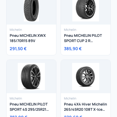
Michelin
Michelin
Pneu MICHELIN XWX
Pneu MICHELIN PILOT
185/70R15 89V
SPORT CUP 2 R
255/35R20 97Y
291,50 €
385,90 €
Michelin
Michelin
Pneu MICHELIN PILOT
Pneu 4X4 Hiver Michelin
SPORT 4S 295/25R21
265/45R20 108T X-Ice
96Y
Snow SUV XL