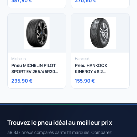
387,90 €
270,60 €
Michelin
Hankook
Pneu MICHELIN PILOT
Pneu HANKOOK
SPORT EV 265/45R20
KINERGY 4S 2
108W
245/40R19 98Y
295,90 €
155,90 €
Trouvez le pneu idéal au meilleur prix
39 837 pneus comparés parmi 111 marques. Comparez,