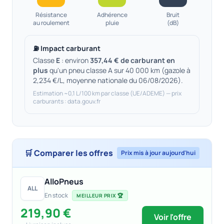
Résistance
Adhérence
Bruit
au roulement
pluie
(dB)
⛽ Impact carburant
Classe
E
: environ
357,44 € de carburant en
plus
qu'un pneu classe A sur 40 000 km (gazole à
2,234 €/L, moyenne nationale du 06/08/2026).
Estimation ~0,1 L/100 km par classe (UE/ADEME) — prix
carburants : data.gouv.fr
🛒 Comparer les offres
Prix mis à jour aujourd'hui
AlloPneus
ALL
En stock
MEILLEUR PRIX 🏆
219,90 €
Voir l'offre