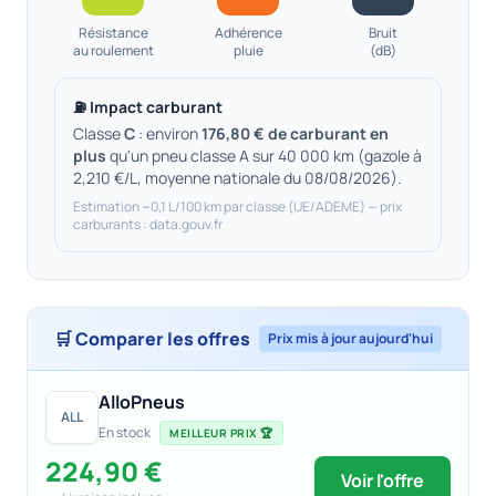
Résistance
Adhérence
Bruit
au roulement
pluie
(dB)
⛽ Impact carburant
Classe
C
: environ
176,80 € de carburant en
plus
qu'un pneu classe A sur 40 000 km (gazole à
2,210 €/L, moyenne nationale du 08/08/2026).
Estimation ~0,1 L/100 km par classe (UE/ADEME) — prix
carburants : data.gouv.fr
🛒 Comparer les offres
Prix mis à jour aujourd'hui
AlloPneus
ALL
En stock
MEILLEUR PRIX 🏆
224,90 €
Voir l'offre