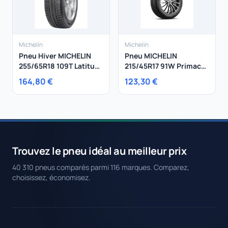
Michelin
Michelin
Pneu Hiver MICHELIN
Pneu MICHELIN
255/65R18 109T Latitude
215/45R17 91W Primacy
X-Ice Xi2
4+ XL
164,80 €
123,30 €
Trouvez le pneu idéal au meilleur prix
40 310 pneus comparés parmi 116 marques. Comparez,
choisissez, économisez.