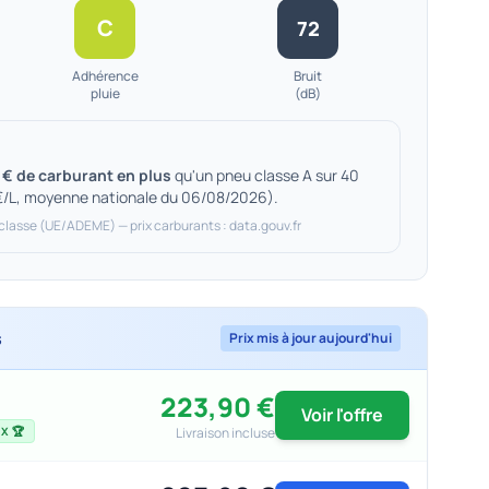
C
72
Adhérence
Bruit
pluie
(dB)
 € de carburant en plus
qu'un pneu classe A sur 40
€/L, moyenne nationale du 06/08/2026).
 classe (UE/ADEME) — prix carburants : data.gouv.fr
s
Prix mis à jour aujourd'hui
223,90 €
Voir l'offre
Livraison incluse
X 🏆