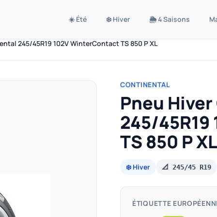
☀️ Été
❄️ Hiver
🌦️ 4 Saisons
M
ental 245/45R19 102V WinterContact TS 850 P XL
CONTINENTAL
Pneu Hiver
245/45R19 
TS 850 P XL
❄️ Hiver
📐 245/45 R19
ÉTIQUETTE EUROPÉENN