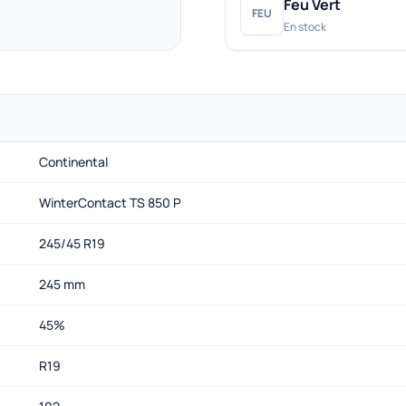
Feu Vert
FEU
En stock
Continental
WinterContact TS 850 P
245/45 R19
245 mm
45%
R19