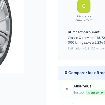
C
Résistance
au roulement
⛽ Impact carburant
Classe
C
: environ
178,72
000 km (gazole à 2,234 
Estimation ~0,1 L/100 km par
🛒 Comparer les offre
AlloPneus
ALL
En stock
MEILLEUR PRI