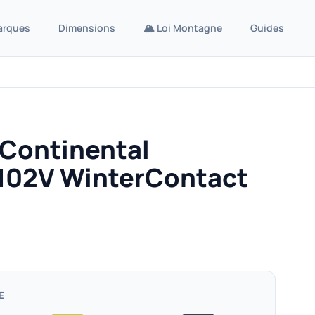
arques
Dimensions
🏔️ Loi Montagne
Guides
 Continental
102V WinterContact
E