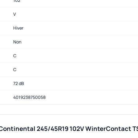
102
V
Hiver
Non
C
C
72 dB
4019238750058
 Continental 245/45R19 102V WinterContact TS