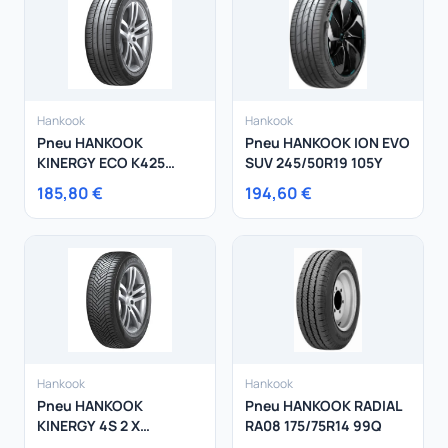
Hankook
Hankook
Pneu HANKOOK
Pneu HANKOOK ION EVO
KINERGY ECO K425
SUV 245/50R19 105Y
205/60R16 92H
185,80 €
194,60 €
Hankook
Hankook
Pneu HANKOOK
Pneu HANKOOK RADIAL
KINERGY 4S 2 X
RA08 175/75R14 99Q
205/65R17 100Y