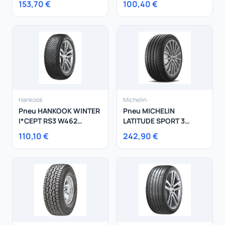
153,70 €
100,40 €
Hankook
Michelin
Pneu HANKOOK WINTER
Pneu MICHELIN
I*CEPT RS3 W462
LATITUDE SPORT 3
205/45R16 87H
275/45R21 107Y
110,10 €
242,90 €