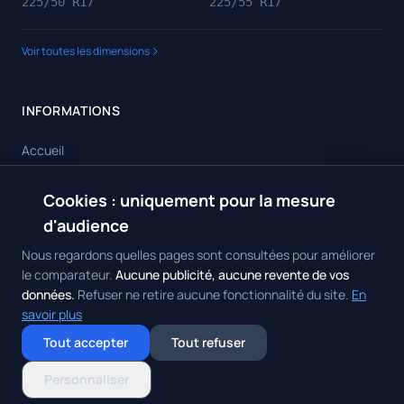
225/50 R17
225/55 R17
Voir toutes les dimensions
INFORMATIONS
Accueil
Toutes les dimensions
Cookies : uniquement pour la mesure
🍪
Toutes les marques
d'audience
Contact
Nous regardons quelles pages sont consultées pour améliorer
le comparateur.
Aucune publicité, aucune revente de vos
données.
Refuser ne retire aucune fonctionnalité du site.
En
savoir plus
© 2026 Achat Pneus. Tous droits réservés.
Mentions Légales
•
Politique
Tout accepter
Tout refuser
de Confidentialité
•
Contact
Gérer mes cookies
Personnaliser