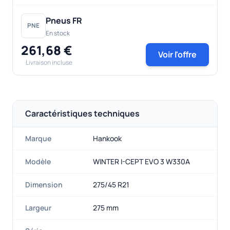
Pneus FR
PNE
En stock
261,68 €
Voir l'offre
Livraison incluse
Caractéristiques techniques
Marque
Hankook
Modèle
WINTER I-CEPT EVO 3 W330A
Dimension
275/45 R21
Largeur
275 mm