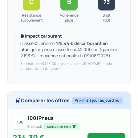
C
B
73
Résistance
Adhérence
Bruit
au roulement
pluie
(dB)
⛽ Impact carburant
Classe
C
: environ
175,44 € de carburant en
plus
qu'un pneu classe A sur 40 000 km (gazole à
2,193 €/L, moyenne nationale du 09/08/2026).
Estimation ~0,1 L/100 km par classe (UE/ADEME) — prix
carburants : data.gouv.fr
🛒 Comparer les offres
Prix mis à jour aujourd'hui
1001Pneus
100
En stock
MEILLEUR PRIX 🏆
234,30 €