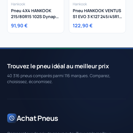
Hankook
Hankook
Pneu 4X4 HANKOOK
Pneu HANKOOK VENTUS
215/80R15 102S Dynapro
S1 EVO 3 K127 245/45R18
AT M
100Y
91,90 €
122,90 €
Trouvez le pneu idéal au meilleur prix
40 316 pneus comparés parmi 116 marques. Comparez,
choisissez, économisez.
Achat Pneus