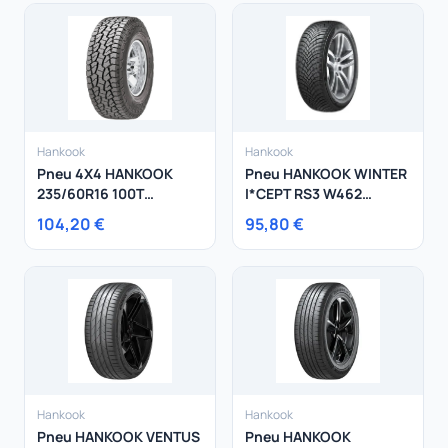
Hankook
Hankook
Pneu 4X4 HANKOOK
Pneu HANKOOK WINTER
235/60R16 100T
I*CEPT RS3 W462
Dynapro AT M
195/45R16 84H
104,20 €
95,80 €
Hankook
Hankook
Pneu HANKOOK VENTUS
Pneu HANKOOK