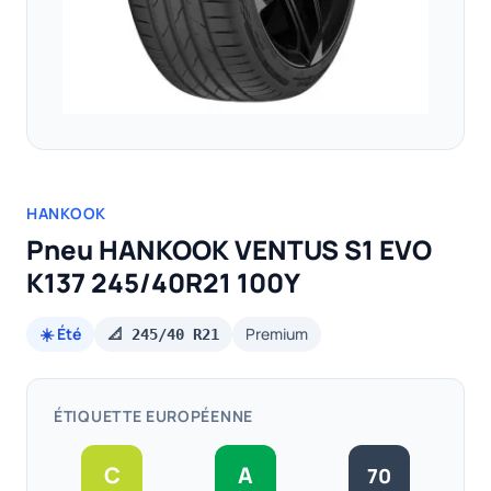
HANKOOK
Pneu HANKOOK VENTUS S1 EVO
K137 245/40R21 100Y
☀️ Été
Premium
📐 245/40 R21
ÉTIQUETTE EUROPÉENNE
C
A
70