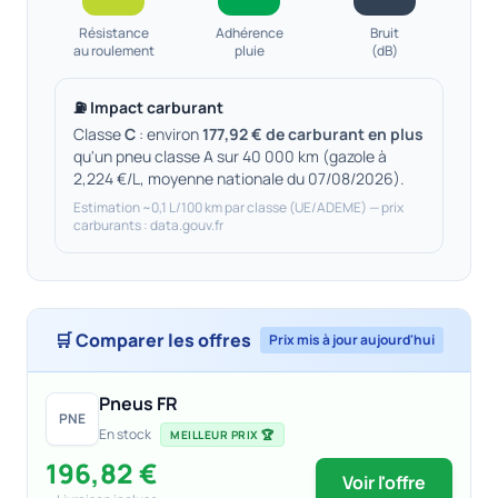
Résistance
Adhérence
Bruit
au roulement
pluie
(dB)
⛽ Impact carburant
Classe
C
: environ
177,92 € de carburant en plus
qu'un pneu classe A sur 40 000 km (gazole à
2,224 €/L, moyenne nationale du 07/08/2026).
Estimation ~0,1 L/100 km par classe (UE/ADEME) — prix
carburants : data.gouv.fr
🛒 Comparer les offres
Prix mis à jour aujourd'hui
Pneus FR
PNE
En stock
MEILLEUR PRIX 🏆
196,82 €
Voir l'offre