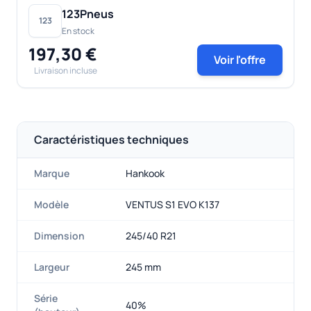
123Pneus
123
En stock
197,30 €
Voir l'offre
Livraison incluse
Caractéristiques techniques
Marque
Hankook
Modèle
VENTUS S1 EVO K137
Dimension
245/40 R21
Largeur
245 mm
Série
40%