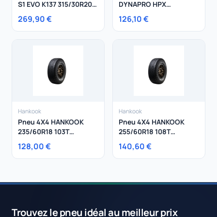
S1 EVO K137 315/30R20
DYNAPRO HPX
104Y
225/55R18 102V
269,90 €
126,10 €
Hankook
Hankook
Pneu 4X4 HANKOOK
Pneu 4X4 HANKOOK
235/60R18 103T
255/60R18 108T
Dynapro At2 Xtreme
Dynapro At2 Xtreme
128,00 €
140,60 €
Trouvez le pneu idéal au meilleur prix