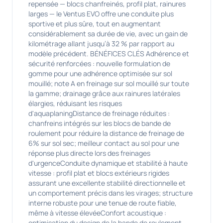
repensée — blocs chanfreinés, profil plat, rainures
larges — le Ventus EVO offre une conduite plus
sportive et plus sûre, tout en augmentant
considérablement sa durée de vie, avec un gain de
kilométrage allant jusqu’à 32 % par rapport au
modèle précédent. BÉNÉFICES CLÉS Adhérence et
sécurité renforcées : nouvelle formulation de
gomme pour une adhérence optimisée sur sol
mouillé; note A en freinage sur sol mouillé sur toute
la gamme; drainage grâce aux rainures latérales
élargies, réduisant les risques
d'aquaplaningDistance de freinage réduites :
chanfreins intégrés sur les blocs de bande de
roulement pour réduire la distance de freinage de
6% sur sol sec; meilleur contact au sol pour une
réponse plus directe lors des freinages
d'urgenceConduite dynamique et stabilité à haute
vitesse : profil plat et blocs extérieurs rigides
assurant une excellente stabilité directionnelle et
un comportement précis dans les virages; structure
interne robuste pour une tenue de route fiable,
même à vitesse élevéeConfort acoustique :
optimisation du design de la bande de roulement