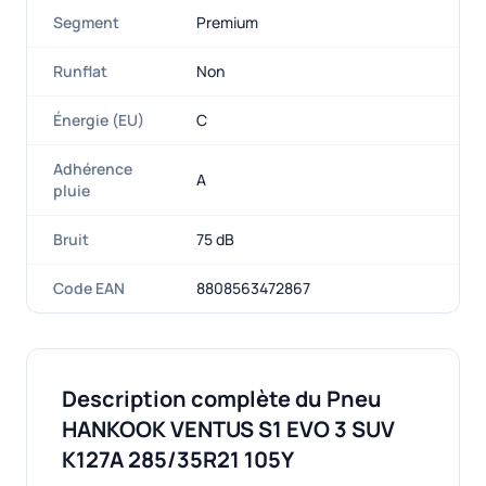
Segment
Premium
Runflat
Non
Énergie (EU)
C
Adhérence
A
pluie
Bruit
75 dB
Code EAN
8808563472867
Description complète du Pneu
HANKOOK VENTUS S1 EVO 3 SUV
K127A 285/35R21 105Y