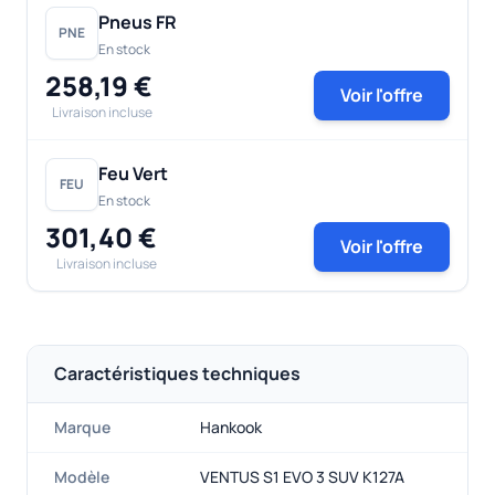
Pneus FR
PNE
En stock
258,19 €
Voir l'offre
Livraison incluse
Feu Vert
FEU
En stock
301,40 €
Voir l'offre
Livraison incluse
Caractéristiques techniques
Marque
Hankook
Modèle
VENTUS S1 EVO 3 SUV K127A