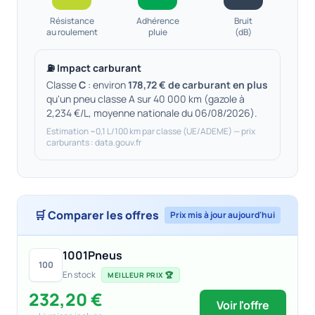
Résistance
Adhérence
Bruit
au roulement
pluie
(dB)
⛽ Impact carburant
Classe
C
: environ
178,72 € de carburant en plus
qu'un pneu classe A sur 40 000 km (gazole à
2,234 €/L, moyenne nationale du 06/08/2026).
Estimation ~0,1 L/100 km par classe (UE/ADEME) — prix
carburants : data.gouv.fr
🛒 Comparer les offres
Prix mis à jour aujourd'hui
1001Pneus
100
En stock
MEILLEUR PRIX 🏆
232,20 €
Voir l'offre