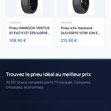
Hankook
Hankook
Pneu HANKOOK VENTUS
Pneu 4X4 Hankook
S1 EVO K137 235/40R18
245/55R19 107W iON Evo
95Y
SUV XL
108,90 €
215,90 €
Trouvez le pneu idéal au meilleur prix
39 837 pneus comparés parmi 111 marques. Comparez,
choisissez, économisez.