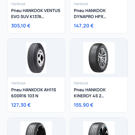
Hankook
Hankook
Pneu HANKOOK VENTUS
Pneu HANKOOK
EVO SUV K137A
DYNAPRO HPX
315/35R20 110Y
255/55R18 109V
305,10 €
147,20 €
Hankook
Hankook
Pneu HANKOOK AH11S
Pneu HANKOOK
600R16 103 N
KINERGY 4S 2
245/40R19 98Y
127,30 €
155,90 €