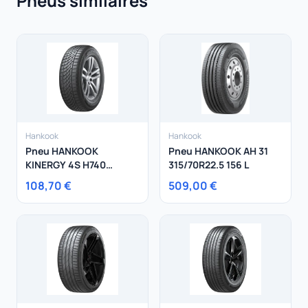
Pneus similaires
Hankook
Hankook
Pneu HANKOOK
Pneu HANKOOK AH 31
KINERGY 4S H740
315/70R22.5 156 L
195/60R16 89H
108,70 €
509,00 €