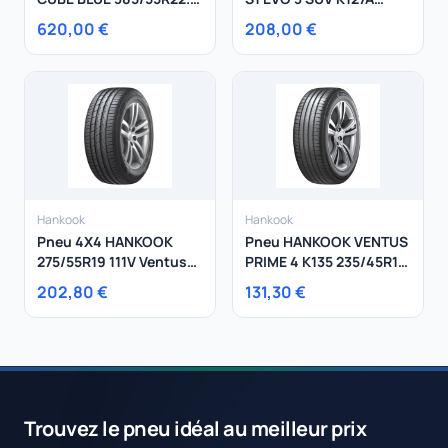
160 K
265/40R22 106Y
620,00 €
208,00 €
Hankook
Hankook
Pneu 4X4 HANKOOK
Pneu HANKOOK VENTUS
275/55R19 111V Ventus
PRIME 4 K135 235/45R18
S1 Evo2 SUV
98W
202,80 €
131,30 €
Trouvez le pneu idéal au meilleur prix