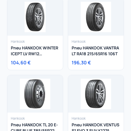
Hankook
Hankook
Pneu HANKOOK WINTER
Pneu HANKOOK VANTRA
ICEPT LV RW12
LT RA18 215/65R16 106T
225/70R15 112R
104,60 €
196,30 €
Hankook
Hankook
Pneu HANKOOK TL 20 E-
Pneu HANKOOK VENTUS
CUBE BLUE 385/55R22.5
S1 EVO 3 SUV K127A