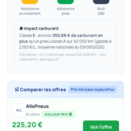
Résistance
Adhérence
Bruit
au roulement
pluie
(dB)
⛽ Impact carburant
Classe
E
: environ
350,88 € de carburant en
plus
qu'un pneu classe A sur 40 000 km (gazole à
2,193 €/L, moyenne nationale du 09/08/2026).
Estimation ~0,1 L/100 km par classe (UE/ADEME) — prix
carburants : data.gouv.fr
🛒 Comparer les offres
Prix mis à jour aujourd'hui
AlloPneus
ALL
En stock
MEILLEUR PRIX 🏆
225,20 €
Voir l'offre