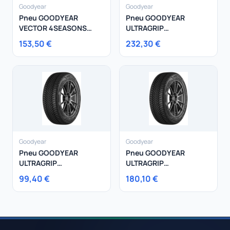
Goodyear
Goodyear
Pneu GOODYEAR
Pneu GOODYEAR
VECTOR 4SEASONS
ULTRAGRIP
GEN-3 225/55R16 99W
PERFORMANCE + SUV
153,50 €
232,30 €
275/50R20 113V
Goodyear
Goodyear
Pneu GOODYEAR
Pneu GOODYEAR
ULTRAGRIP
ULTRAGRIP
PERFORMANCE 3
PERFORMANCE 3
99,40 €
180,10 €
195/65R15 91H
235/55R18 104H