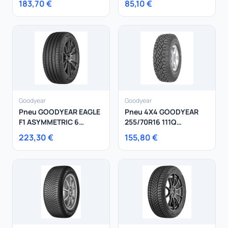
183,70 €
85,10 €
185/65R15 88H
Goodyear
Goodyear
Pneu GOODYEAR EAGLE
Pneu 4X4 GOODYEAR
F1 ASYMMETRIC 6
255/70R16 111Q
235/35R19 91Y
Wrangler Duratrac
223,30 €
155,80 €