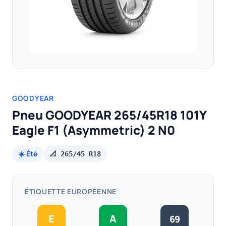
GOODYEAR
Pneu GOODYEAR 265/45R18 101Y
Eagle F1 (Asymmetric) 2 N0
☀️ Été
📐 265/45 R18
ÉTIQUETTE EUROPÉENNE
E
A
69