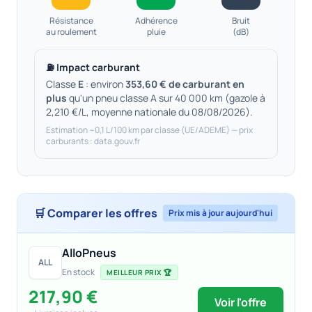
Résistance
Adhérence
Bruit
au roulement
pluie
(dB)
⛽ Impact carburant
Classe
E
: environ
353,60 € de carburant en
plus
qu'un pneu classe A sur 40 000 km (gazole à
2,210 €/L, moyenne nationale du 08/08/2026).
Estimation ~0,1 L/100 km par classe (UE/ADEME) — prix
carburants : data.gouv.fr
🛒 Comparer les offres
Prix mis à jour aujourd'hui
AlloPneus
ALL
En stock
MEILLEUR PRIX 🏆
217,90 €
Voir l'offre