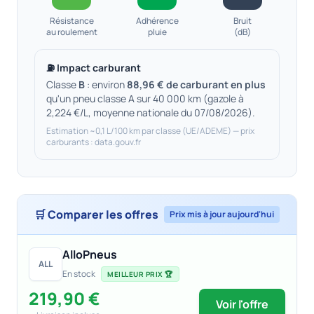
Résistance
Adhérence
Bruit
au roulement
pluie
(dB)
⛽ Impact carburant
Classe
B
: environ
88,96 € de carburant en plus
qu'un pneu classe A sur 40 000 km (gazole à
2,224 €/L, moyenne nationale du 07/08/2026).
Estimation ~0,1 L/100 km par classe (UE/ADEME) — prix
carburants : data.gouv.fr
🛒 Comparer les offres
Prix mis à jour aujourd'hui
AlloPneus
ALL
En stock
MEILLEUR PRIX 🏆
219,90 €
Voir l'offre