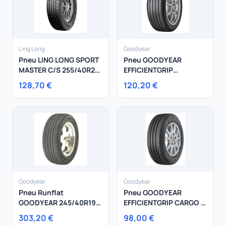
Ling Long
Goodyear
Pneu LING LONG SPORT
Pneu GOODYEAR
MASTER C/S 255/40R20
EFFICIENTGRIP
101W
PERFORMANCE 2
128,70 €
120,20 €
215/60R17 96H
Goodyear
Goodyear
Pneu Runflat
Pneu GOODYEAR
GOODYEAR 245/40R19
EFFICIENTGRIP CARGO 2
98V Eagle LS-2 ROF
185/65R15 97S
303,20 €
98,00 €
BMW Mini XL