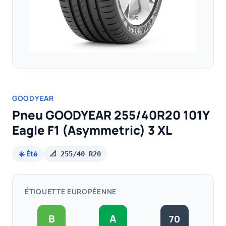
GOODYEAR
Pneu GOODYEAR 255/40R20 101Y
Eagle F1 (Asymmetric) 3 XL
☀️ Été
📐 255/40 R20
ÉTIQUETTE EUROPÉENNE
B
A
70