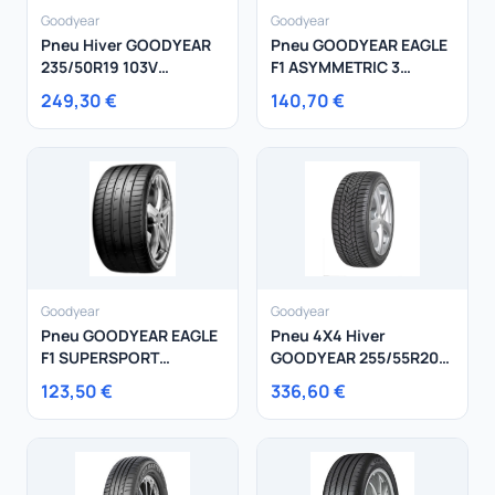
Goodyear
Goodyear
Pneu Hiver GOODYEAR
Pneu GOODYEAR EAGLE
235/50R19 103V
F1 ASYMMETRIC 3
Ultragrip Performance
235/55R19 101Y
249,30 €
140,70 €
Gen-1 XL
Goodyear
Goodyear
Pneu GOODYEAR EAGLE
Pneu 4X4 Hiver
F1 SUPERSPORT
GOODYEAR 255/55R20
225/45R18 91Y
110V UltraGrip
123,50 €
336,60 €
Performance + SUV XL