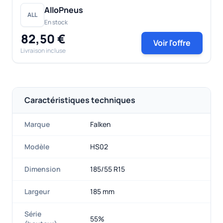
AlloPneus
ALL
En stock
82,50 €
Voir l'offre
Livraison incluse
Caractéristiques techniques
Marque
Falken
Modèle
HS02
Dimension
185/55 R15
Largeur
185 mm
Série
55%