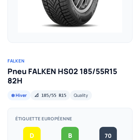
FALKEN
Pneu FALKEN HS02 185/55R15
82H
❄️ Hiver
Quality
📐 185/55 R15
ÉTIQUETTE EUROPÉENNE
D
B
70