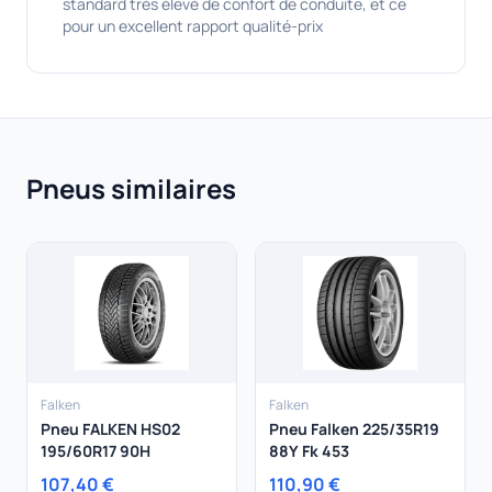
standard très élevé de confort de conduite, et ce
pour un excellent rapport qualité-prix
Pneus similaires
Falken
Falken
Pneu FALKEN HS02
Pneu Falken 225/35R19
195/60R17 90H
88Y Fk 453
107,40 €
110,90 €