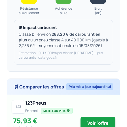
Résistance
Adhérence
Bruit
au roulement
pluie
(dB)
⛽ Impact carburant
Classe
D
: environ
268,20 € de carburant en
plus
qu'un pneu classe A sur 40 000 km (gazole à
2,235 €/L, moyenne nationale du 05/08/2026).
Estimation ~0,1 L/100 km par classe (UE/ADEME) — prix
carburants : data.gouv.fr
🛒 Comparer les offres
Prix mis à jour aujourd'hui
123Pneus
123
En stock
MEILLEUR PRIX 🏆
75,93 €
Voir l'offre