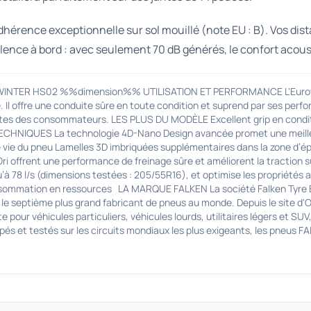
dhérence exceptionnelle sur sol mouillé (note EU : B). Vos di
silence à bord : avec seulement 70 dB générés, le confort acous
WINTER HS02 %%dimension%% UTILISATION ET PERFORMANCE L'Eurowint
l offre une conduite sûre en toute condition et suprend par ses perfo
ntes des consommateurs. LES PLUS DU MODÈLE Excellent grip en conditi
HNIQUES La technologie 4D-Nano Design avancée promet une meilleure
vie du pneu Lamelles 3D imbriquées supplémentaires dans la zone d’épa
-Ori offrent une performance de freinage sûre et améliorent la tractio
u’à 78 l/s (dimensions testées : 205/55R16), et optimise les propriétés
onsommation en ressources LA MARQUE FALKEN La société Falken Tyre E
 le septième plus grand fabricant de pneus au monde. Depuis le site d'
r véhicules particuliers, véhicules lourds, utilitaires légers et SUV
s et testés sur les circuits mondiaux les plus exigeants, les pneus FA