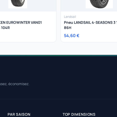
Landsail
KEN EUROWINTER VAN01
Pneu LANDSAIL 4-SEASONS 3 
 104R
86H
54,60 €
ssez, économisez.
PAR SAISON
TOP DIMENSIONS