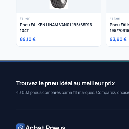
Falken
Falken
Pneu FALKEN LINAM VAN01 195/65R16
Pneu FAL
104T
195/70R15
89,10 €
93,90 €
Trouvez le pneu idéal au meilleur prix
40 003 pneus comparés parmi 111 marques. Comparez, choisi
Achat Pneus