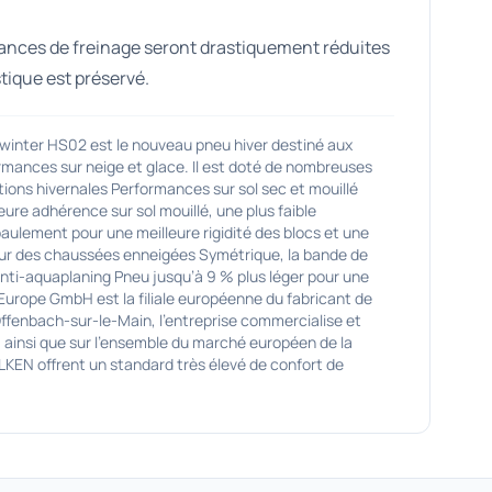
stances de freinage seront drastiquement réduites
tique est préservé.
er HS02 est le nouveau pneu hiver destiné aux
rmances sur neige et glace. Il est doté de nombreuses
ons hivernales Performances sur sol sec et mouillé
 adhérence sur sol mouillé, une plus faible
ulement pour une meilleure rigidité des blocs et une
n sur des chaussées enneigées Symétrique, la bande de
 anti-aquaplaning Pneu jusqu’à 9 % plus léger pour une
urope GmbH est la filiale européenne du fabricant de
Offenbach-sur-le-Main, l'entreprise commercialise et
, ainsi que sur l'ensemble du marché européen de la
LKEN offrent un standard très élevé de confort de