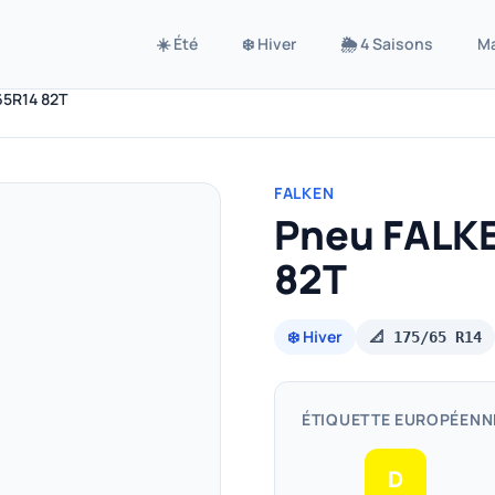
☀️ Été
❄️ Hiver
🌦️ 4 Saisons
M
65R14 82T
FALKEN
Pneu FALKE
82T
❄️ Hiver
📐 175/65 R14
ÉTIQUETTE EUROPÉENN
D