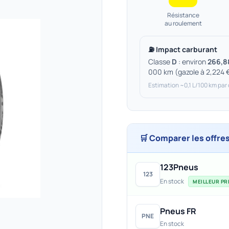
Résistance
au roulement
⛽ Impact carburant
Classe
D
: environ
266,8
000 km (gazole à 2,224 
Estimation ~0,1 L/100 km par
🛒 Comparer les offre
123Pneus
123
En stock
MEILLEUR PRI
Pneus FR
PNE
En stock