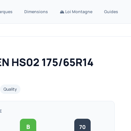
arques
Dimensions
🏔️ Loi Montagne
Guides
N HS02 175/65R14
Quality
E
B
70