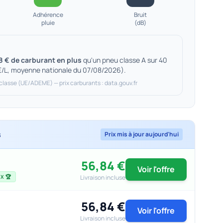
Adhérence
Bruit
pluie
(dB)
8 € de carburant en plus
qu'un pneu classe A sur 40
€/L, moyenne nationale du 07/08/2026).
 classe (UE/ADEME) — prix carburants : data.gouv.fr
s
Prix mis à jour aujourd'hui
56,84 €
Voir l'offre
Livraison incluse
X 🏆
56,84 €
Voir l'offre
Livraison incluse