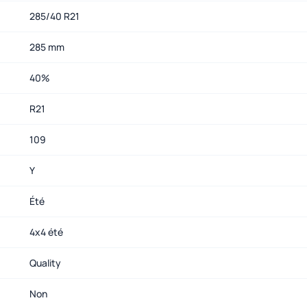
285/40 R21
285 mm
40%
R21
109
Y
Été
4x4 été
Quality
Non