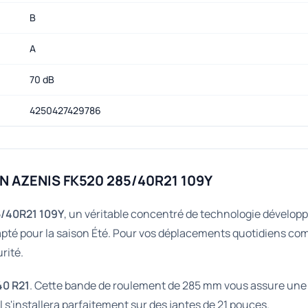
B
A
70 dB
4250427429786
EN AZENIS FK520 285/40R21 109Y
/40R21 109Y
, un véritable concentré de technologie développ
é pour la saison Été. Pour vos déplacements quotidiens comme
rité.
40 R21
. Cette bande de roulement de 285 mm vous assure une s
 s'installera parfaitement sur des jantes de 21 pouces.