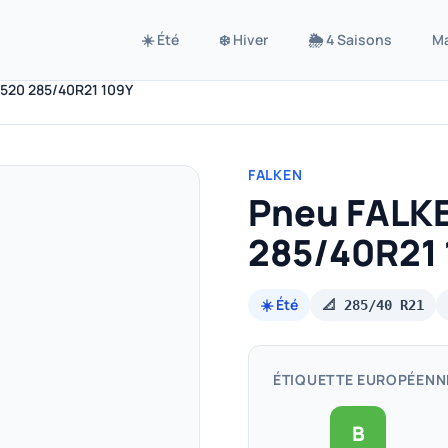
☀️ Été
❄️ Hiver
🌦️ 4 Saisons
M
520 285/40R21 109Y
FALKEN
Pneu FALK
285/40R21
☀️ Été
📐 285/40 R21
ÉTIQUETTE EUROPÉENN
B