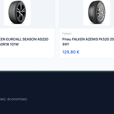
Falken
KEN EUROALL SEASON AS220
Pneu FALKEN AZENIS FK520 2
50R18 101W
99Y
129,80 €
ssez, économisez.