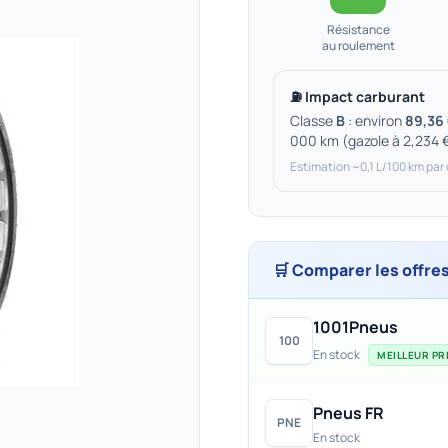
Résistance
au roulement
⛽ Impact carburant
Classe
B
: environ
89,36 
000 km (gazole à 2,234 
Estimation ~0,1 L/100 km par
🛒 Comparer les offre
1001Pneus
100
En stock
MEILLEUR PRI
Pneus FR
PNE
En stock