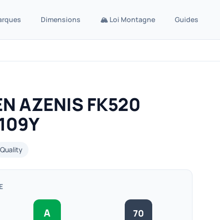
arques
Dimensions
🏔️ Loi Montagne
Guides
EN AZENIS FK520
 109Y
Quality
E
A
70