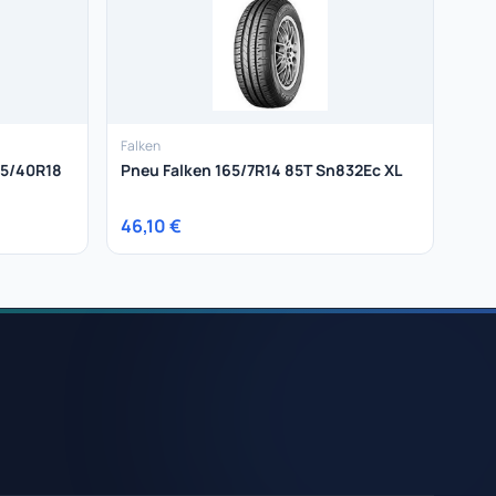
Falken
55/40R18
Pneu Falken 165/7R14 85T Sn832Ec XL
46,10 €