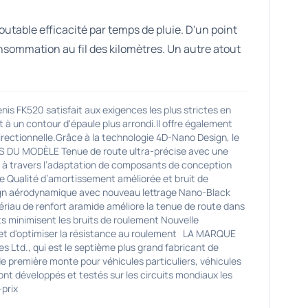
utable efficacité par temps de pluie. D'un point
nsommation au fil des kilomètres. Un autre atout
FK520 satisfait aux exigences les plus strictes en
t à un contour d'épaule plus arrondi.Il offre également
directionnelle.Grâce à la technologie 4D-Nano Design, le
LUS DU MODÈLE Tenue de route ultra-précise avec une
le à travers l’adaptation de composants de conception
e Qualité d’amortissement améliorée et bruit de
sign aérodynamique avec nouveau lettrage Nano-Black
riau de renfort aramide améliore la tenue de route dans
its minimisent les bruits de roulement Nouvelle
rmet d'optimiser la résistance au roulement LA MARQUE
 Ltd., qui est le septième plus grand fabricant de
 première monte pour véhicules particuliers, véhicules
ont développés et testés sur les circuits mondiaux les
-prix