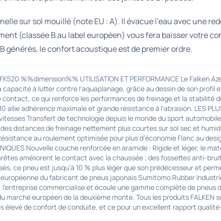
le sur sol mouillé (note EU : A). Il évacue l'eau avec une redo
ment (classée B au label européen) vous fera baisser votre co
dB générés, le confort acoustique est de premier ordre.
 FK520 %%dimension%% UTILISATION ET PERFORMANCE Le Falken Azenis 
capacité à lutter contre l'aquaplanage, grâce au dessin de son profil e
 contact, ce qui renforce les performances de freinage et la stabilité 
0 allie adhérence maximale et grande résistance à l'abrasion. LES P
es vitesses Transfert de technologie depuis le monde du sport automobi
des distances de freinage nettement plus courtes sur sol sec et humid
 Résistance au roulement optimisée pour plus d’économie Flanc au de
QUES Nouvelle couche renforcée en aramide : Rigide et léger, le maté
s arêtes améliorent le contact avec la chaussée ; des fossettes anti-bru
misés, ce pneu est jusqu’à 10 % plus léger que son prédécesseur et pe
e européenne du fabricant de pneus japonais Sumitomo Rubber Industries
, l'entreprise commercialise et écoule une gamme complète de pneus de
ble du marché européen de la deuxième monte. Tous les produits FALKEN s
s élevé de confort de conduite, et ce pour un excellent rapport qualité