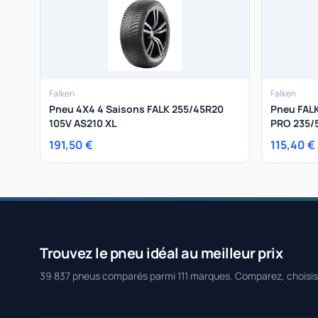
Falken
Falken
Pneu 4X4 4 Saisons FALK 255/45R20
Pneu FAL
105V AS210 XL
PRO 235/
191,50 €
115,40 €
Trouvez le pneu idéal au meilleur prix
39 837 pneus comparés parmi 111 marques. Comparez, choisi