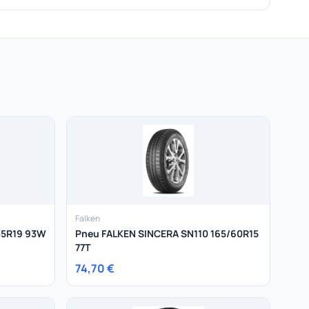
Falken
35R19 93W
Pneu FALKEN SINCERA SN110 165/60R15
77T
74,70 €