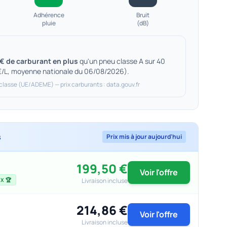
Adhérence
Bruit
pluie
(dB)
€ de carburant en plus
qu'un pneu classe A sur 40
€/L, moyenne nationale du 06/08/2026).
 classe (UE/ADEME) — prix carburants : data.gouv.fr
s
Prix mis à jour aujourd'hui
199,50 €
Voir l'offre
Livraison incluse
X 🏆
214,86 €
Voir l'offre
Livraison incluse