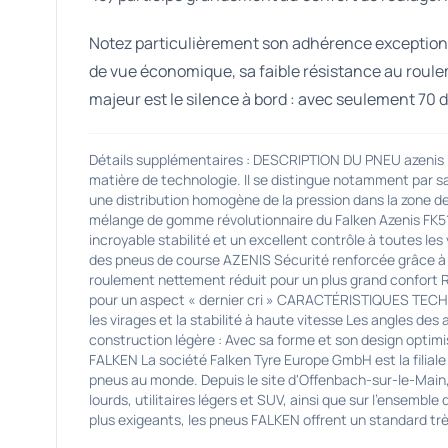
Notez particulièrement son adhérence exceptionnel
de vue économique, sa faible résistance au roule
majeur est le silence à bord : avec seulement 70 
Détails supplémentaires : DESCRIPTION DU PNEU azenis
matière de technologie. Il se distingue notamment par sa 
une distribution homogène de la pression dans la zone de
mélange de gomme révolutionnaire du Falken Azenis FK51
incroyable stabilité et un excellent contrôle à toutes l
des pneus de course AZENIS Sécurité renforcée grâce à 
roulement nettement réduit pour un plus grand confort
pour un aspect « dernier cri » CARACTÉRISTIQUES TECHNI
les virages et la stabilité à haute vitesse Les angles de
construction légère : Avec sa forme et son design opti
FALKEN La société Falken Tyre Europe GmbH est la filial
pneus au monde. Depuis le site d'Offenbach-sur-le-Main
lourds, utilitaires légers et SUV, ainsi que sur l'ensem
plus exigeants, les pneus FALKEN offrent un standard trè