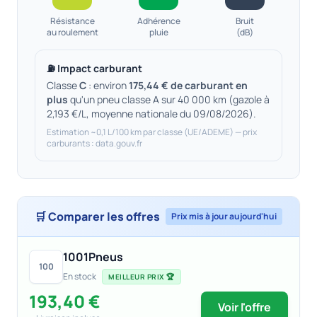
Résistance
Adhérence
Bruit
au roulement
pluie
(dB)
⛽ Impact carburant
Classe
C
: environ
175,44 € de carburant en
plus
qu'un pneu classe A sur 40 000 km (gazole à
2,193 €/L, moyenne nationale du 09/08/2026).
Estimation ~0,1 L/100 km par classe (UE/ADEME) — prix
carburants : data.gouv.fr
🛒 Comparer les offres
Prix mis à jour aujourd'hui
1001Pneus
100
En stock
MEILLEUR PRIX 🏆
193,40 €
Voir l'offre