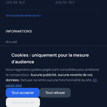
225/50 R17
225/55 R17
Voir toutes les dimensions
INFORMATIONS
Accueil
Toutes les dimensions
Cookies : uniquement pour la mesure
🍪
Toutes les marques
d'audience
Contact
Nous regardons quelles pages sont consultées pour améliorer
le comparateur.
Aucune publicité, aucune revente de vos
données.
Refuser ne retire aucune fonctionnalité du site.
En
savoir plus
© 2026 Achat Pneus. Tous droits réservés.
Mentions Légales
•
Politique
Tout accepter
Tout refuser
de Confidentialité
•
Contact
Gérer mes cookies
Personnaliser