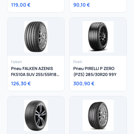
119,00 €
90,10 €
Falken
Pirelli
Pneu FALKEN AZENIS
Pneu PIRELLI P ZERO
FK510A SUV 255/55R18
(PZ5) 285/30R20 99Y
105W
126,30 €
300,90 €