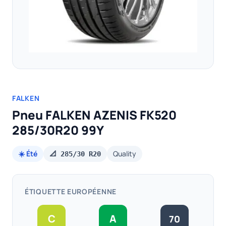
FALKEN
Pneu FALKEN AZENIS FK520
285/30R20 99Y
☀️ Été
Quality
📐 285/30 R20
ÉTIQUETTE EUROPÉENNE
C
A
70