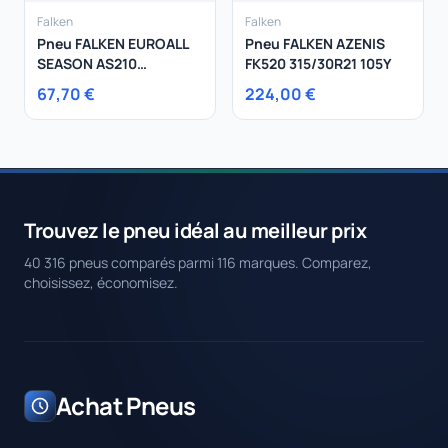
Falken
Falken
Pneu FALKEN EUROALL
Pneu FALKEN AZENIS
SEASON AS210
FK520 315/30R21 105Y
185/65R15 92T
67,70 €
224,00 €
Trouvez le pneu idéal au meilleur prix
40 316 pneus comparés parmi 116 marques. Comparez,
choisissez, économisez.
Achat Pneus