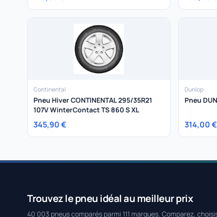
Continental
Dunlop
Pneu Hiver CONTINENTAL 295/35R21
Pneu DUN
107V WinterContact TS 860 S XL
345,90 €
314,00 €
Trouvez le pneu idéal au meilleur prix
40 003 pneus comparés parmi 111 marques. Comparez, choisi