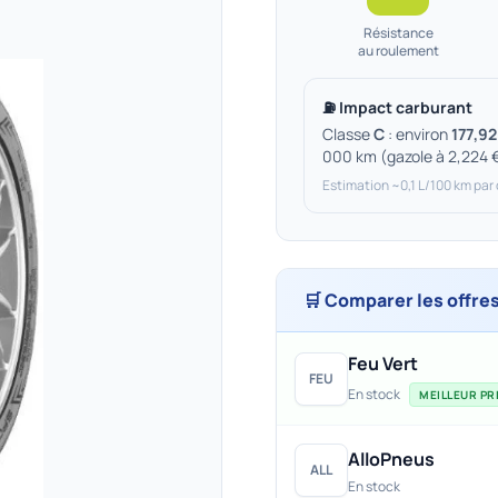
Résistance
au roulement
⛽ Impact carburant
Classe
C
: environ
177,92
000 km (gazole à 2,224 
Estimation ~0,1 L/100 km par
🛒 Comparer les offre
Feu Vert
FEU
En stock
MEILLEUR PRI
AlloPneus
ALL
En stock