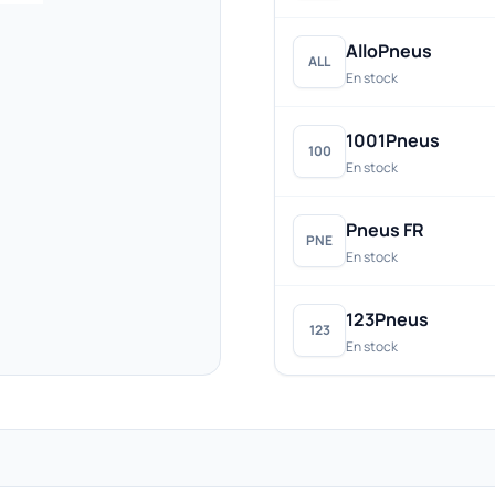
AlloPneus
ALL
En stock
1001Pneus
100
En stock
Pneus FR
PNE
En stock
123Pneus
123
En stock