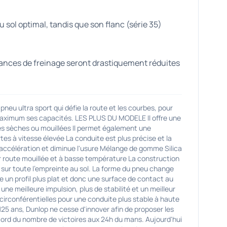
 sol optimal, tandis que son flanc (série 35)
stances de freinage seront drastiquement réduites
ltra sport qui défie la route et les courbes, pour
u maximum ses capacités. LES PLUS DU MODELE Il offre une
es sèches ou mouillées Il permet également une
tes à vitesse élevée La conduite est plus précise et la
ccélération et diminue l'usure Mélange de gomme Silica
r route mouillée et à basse température La construction
 sur toute l'empreinte au sol. La forme du pneu change
e un profil plus plat et donc une surface de contact au
 une meilleure impulsion, plus de stabilité et un meilleur
 circonférentielles pour une conduite plus stable à haute
5 ans, Dunlop ne cesse d'innover afin de proposer les
rd du nombre de victoires aux 24h du mans. Aujourd'hui