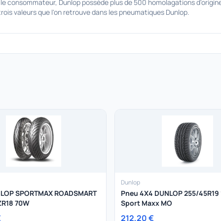
 le consommateur, Dunlop possède plus de 500 homolagations d'origine
 trois valeurs que l'on retrouve dans les pneumatiques Dunlop.
Dunlop
NLOP SPORTMAX ROADSMART
Pneu 4X4 DUNLOP 255/45R19 
0ZR18 70W
Sport Maxx MO
€
212,20 €