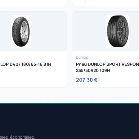
Dunlop
LOP D407 180/65-16 81H
Pneu DUNLOP SPORT RESPO
255/50R20 109H
207,30 €
ssez, économisez.