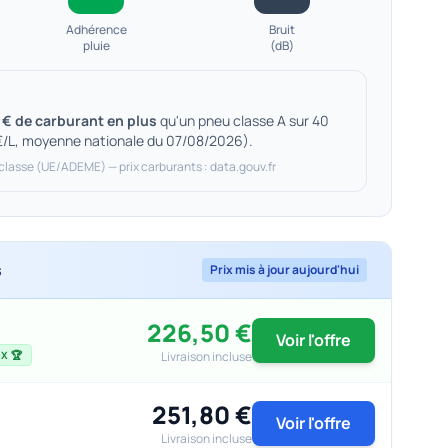
Adhérence
Bruit
pluie
(dB)
 € de carburant en plus
qu'un pneu classe A sur 40
€/L, moyenne nationale du 07/08/2026).
 classe (UE/ADEME) — prix carburants : data.gouv.fr
s
Prix mis à jour aujourd'hui
226,50 €
Voir l'offre
Livraison incluse
X 🏆
251,80 €
Voir l'offre
Livraison incluse