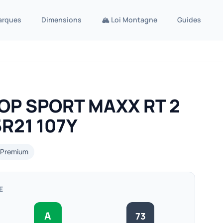
arques
Dimensions
🏔️ Loi Montagne
Guides
OP SPORT MAXX RT 2
R21 107Y
Premium
E
A
73