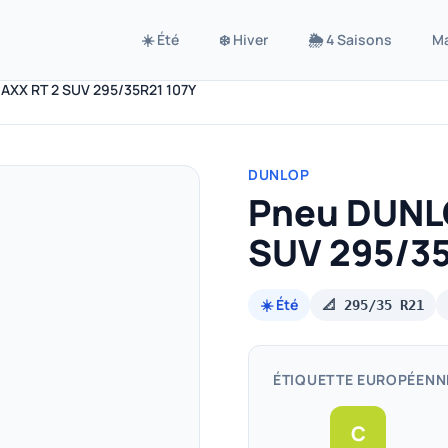
☀️ Été
❄️ Hiver
🌦️ 4 Saisons
M
XX RT 2 SUV 295/35R21 107Y
DUNLOP
Pneu DUNL
SUV 295/35
☀️ Été
📐 295/35 R21
ÉTIQUETTE EUROPÉENN
C