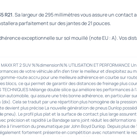
5 R21
. Sa largeur de 295 millimètres vous assure un contact au
nstallera parfaitement sur des jantes de 21 pouces.
dhérence exceptionnelle sur sol mouillé (note EU : A). Vos di
 MAXX RT 2 SUV %%dimension%% UTILISATION ET PERFORMANCE Un pneu u
rmances de votre véhicule afin d'en tirer le meilleur et d'exploitez a
ct gomme-route accru pour une meilleure adhérence en courbe sur rout
des blocs, ce qui permet de garantir des distances de freinage plus cour
TECHNIQUES Mélange double silice qui améliore les performances à l'a
ion automobile, qui assure une très bonne adhérence, en particulier su
(dix). Cela se traduit par une répartition plus homogène de la pression
uite devient plus précise La nouvelle génération de pneus Dunlop possèd
e pneu). Le profil plus plat et la surface de contact plus large assurent
vec précision et rapidité Le Bandage sans joint réduit les déformations
 à l'invention du pneumatique par John Boyd Dunlop. Depuis plus de 12
t également fortement présente en compétition avec notamment le reco