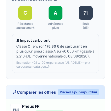
C
A
71
Résistance
Adhérence
Bruit
au roulement
pluie
(dB)
⛽ Impact carburant
Classe
C
: environ
176,80 € de carburant en
plus
qu'un pneu classe A sur 40 000 km (gazole à
2,210 €/L, moyenne nationale du 08/08/2026).
Estimation ~0,1 L/100 km par classe (UE/ADEME) — prix
carburants : data.gouv.fr
🛒 Comparer les offres
Prix mis à jour aujourd'hui
Pneus FR
PNE