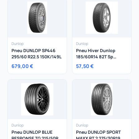
Dunlop
Dunlop
Pneu DUNLOP SP446
Pneu Hiver Dunlop
295/60 R22.5 150K/149L
185/60R14 82T Sp
Winter Response 2
679,00 €
57,50 €
Dunlop
Dunlop
Pneu DUNLOP BLUE
Pneu DUNLOP SPORT
RESPONSE TG 215/50R18
MAXX RT 2 275/30R19