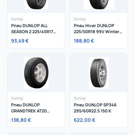
Dunlop
Dunlop
Pneu DUNLOP ALL
Pneu Hiver DUNLOP
SEASON 2 225/45R17
225/50R18 99V Winter
94W
Sport 5 XL
93,49 €
188,80 €
Dunlop
Dunlop
Pneu DUNLOP
Pneu DUNLOP SP346
GRANDTREK AT20
295/60R22.5 150 K
265/70R16 112S
138,80 €
622,00 €