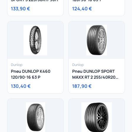
133,90 €
124,40 €
Dunlop
Dunlop
Pneu DUNLOP K460
Pneu DUNLOP SPORT
120/90-16 63 P
MAXX RT 2 255/40R20
101Y
130,40 €
187,90 €