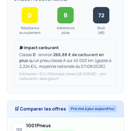
D
B
72
Résistance
Adhérence
Bruit
au roulement
pluie
(dB)
⛽ Impact carburant
Classe
D
: environ
266,88 € de carburant en
plus
qu'un pneu classe A sur 40 000 km (gazole à
2,224 €/L, moyenne nationale du 07/08/2026).
Estimation ~0,1 L/100 km par classe (UE/ADEME) — prix
carburants : data.gouv.fr
🛒 Comparer les offres
Prix mis à jour aujourd'hui
1001Pneus
100