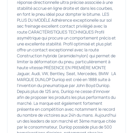
réponse directionnelle ultra précise associée à une
stabilité accrue en ligne droite et dans les courbes,
en font le pneu idéal pour dompter le bitume. LES
PLUS DU MODÈLE Adhérence exceptionelle sur sol
sec freinage excellent contact privilégié avec la
route CARACTÉRISTIQUES TECHNIQUES Profil
asymétrique qui procure un comportement précis et
une excellente stabilité. Profil optimisé et plus plat
offre un contact exceptionnel avec la route
Construction hybride (aramide/nylon) qui permet de
limiter la déformation du pneu, particulièrement à
haute vitesse PRÉSENCE EN PREMIÈRE MONTE
Jaguar, Audi, VW, Bentley, Seat, Mercedes, BMW LA
MARQUE DUNLOP Dunlop est créé en 1888 suite à
l'invention du pneumatique par John Boyd Dunlop.
Depuis plus de 125 ans, Dunlop ne cesse d'innover
afin de proposer les produits les plus performants du
marché. La marque est également fortement
présente en compétition avec notamment le record
du nombre de victoires aux 24h du mans. Aujourd'hui
un des leaders de son marché et 3ème marque citée
par le consommateur, Dunlop possède plus de 500
homolagations d'origine, notamment chez les