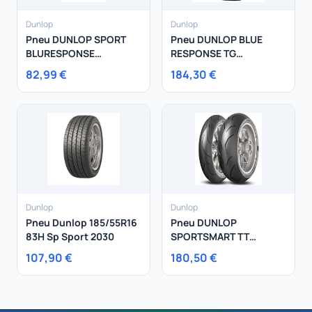
Dunlop
Dunlop
Pneu DUNLOP SPORT
Pneu DUNLOP BLUE
BLURESPONSE
RESPONSE TG
205/55R16 91W
225/45R19 96W
82,99 €
184,30 €
Dunlop
Dunlop
Pneu Dunlop 185/55R16
Pneu DUNLOP
83H Sp Sport 2030
SPORTSMART TT
180/55R17 73 W
107,90 €
180,50 €