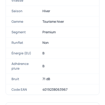
vitesse
Saison
Hiver
Gamme
Tourisme hiver
Segment
Premium
Runflat
Non
Énergie (EU)
B
Adhérence
B
pluie
Bruit
71 dB
Code EAN
4019238063967