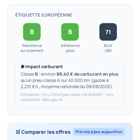
ÉTIQUETTE EUROPÉENNE
B
B
71
Résistance
Adhérence
Bruit
au roulement
pluie
(dB)
⛽ Impact carburant
Classe
B
: environ
88,40 € de carburant en plus
qu'un pneu classe A sur 40 000 km (gazole à
2,210 €/L, moyenne nationale du 08/08/2026).
Estimation ~0,1 L/100 km par classe (UE/ADEME) — prix
carburants : data.gouv.fr
🛒 Comparer les offres
Prix mis à jour aujourd'hui