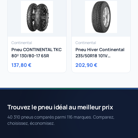
Continental
Continental
Pneu CONTINENTAL TKC
Pneu Hiver Continental
80² 130/80-17 65R
235/50R18 101V
Wintercontact Ts790 XL
137,80 €
202,90 €
Trouvez le pneu idéal au meilleur prix
40 310 pneus comparés parmi 116 marques. Comparez,
choisissez, économisez.