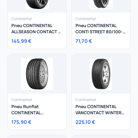
Continental
Continental
Pneu CONTINENTAL
Pneu CONTINENTAL
ALLSEASON CONTACT 2
CONTI STREET 80/100-
235/55R17 103V
18 47P
145,99 €
71,70 €
Continental
Continental
Pneu Runflat
Pneu CONTINENTAL
CONTINENTAL
VANCONTACT WINTER
225/50R18 95W
215/75R16 116R
175,90 €
225,10 €
ContiSportContact 5
SSR