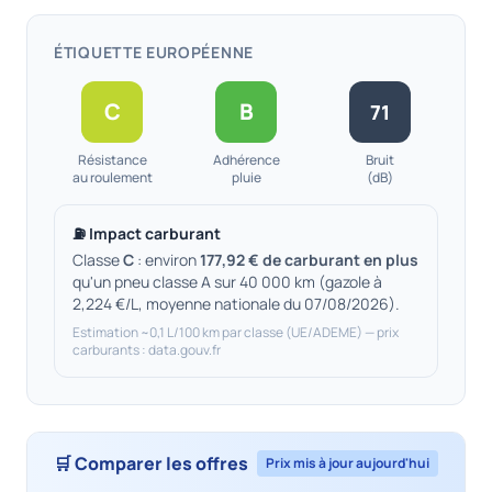
ÉTIQUETTE EUROPÉENNE
C
B
71
Résistance
Adhérence
Bruit
au roulement
pluie
(dB)
⛽ Impact carburant
Classe
C
: environ
177,92 € de carburant en plus
qu'un pneu classe A sur 40 000 km (gazole à
2,224 €/L, moyenne nationale du 07/08/2026).
Estimation ~0,1 L/100 km par classe (UE/ADEME) — prix
carburants : data.gouv.fr
🛒 Comparer les offres
Prix mis à jour aujourd'hui