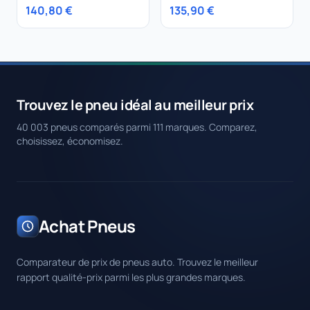
CONTACT 5 235/65R17
93H
140,80 €
135,90 €
104V
ContiWinterContact TS
850
Trouvez le pneu idéal au meilleur prix
40 003 pneus comparés parmi 111 marques. Comparez,
choisissez, économisez.
Achat Pneus
Comparateur de prix de pneus auto. Trouvez le meilleur
rapport qualité-prix parmi les plus grandes marques.