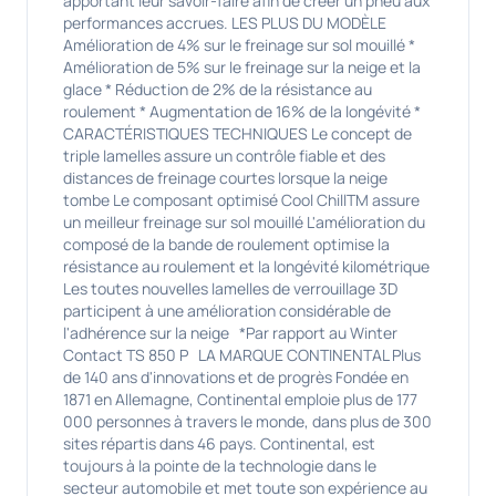
apportant leur savoir-faire afin de créer un pneu aux
performances accrues. LES PLUS DU MODÈLE
Amélioration de 4% sur le freinage sur sol mouillé *
Amélioration de 5% sur le freinage sur la neige et la
glace * Réduction de 2% de la résistance au
roulement * Augmentation de 16% de la longévité *
CARACTÉRISTIQUES TECHNIQUES Le concept de
triple lamelles assure un contrôle fiable et des
distances de freinage courtes lorsque la neige
tombe Le composant optimisé Cool ChillTM assure
un meilleur freinage sur sol mouillé L'amélioration du
composé de la bande de roulement optimise la
résistance au roulement et la longévité kilométrique
Les toutes nouvelles lamelles de verrouillage 3D
participent à une amélioration considérable de
l'adhérence sur la neige *Par rapport au Winter
Contact TS 850 P LA MARQUE CONTINENTAL Plus
de 140 ans d'innovations et de progrès Fondée en
1871 en Allemagne, Continental emploie plus de 177
000 personnes à travers le monde, dans plus de 300
sites répartis dans 46 pays. Continental, est
toujours à la pointe de la technologie dans le
secteur automobile et met toute son expérience au