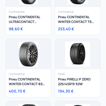
Continental
Continental
Pneu CONTINENTAL
Pneu CONTINENTAL
ULTRACONTACT
WINTER CONTACT TS
185/60R15 84H
870 P 275/40R18 103V
98,60 €
253,40 €
Continental
Pirelli
Pneu CONTINENTAL
Pneu PIRELLI P ZERO
WINTER CONTACT 8S
225/45R19 92W
285/35R21 105V
400,70 €
194,30 €