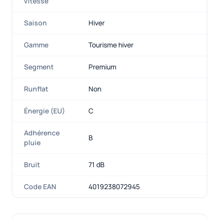
vitesse
Saison
Hiver
Gamme
Tourisme hiver
Segment
Premium
Runflat
Non
Énergie (EU)
C
Adhérence
B
pluie
Bruit
71 dB
Code EAN
4019238072945